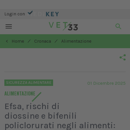
Login con
Toggle
navigation
/
/
< Home
Cronaca
Alimentazione
SICUREZZA ALIMENTARE
01 Dicembre 2025
ALIMENTAZIONE
Efsa, rischi di
diossine e bifenili
policlorurati negli alimenti: