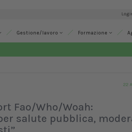
Logi
Gestione/lavoro
Formazione
A
22 
eport Fao/Who/Woah:
per salute pubblica, moder
sti”