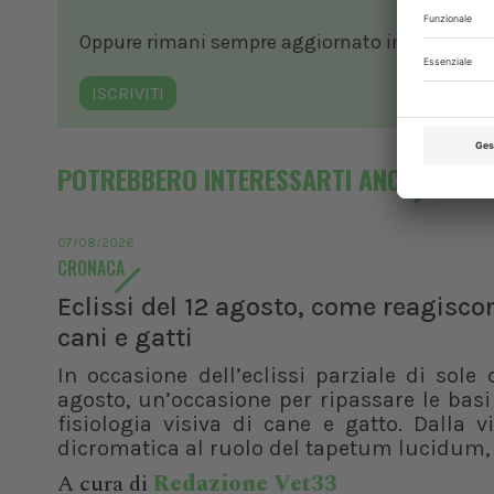
Oppure rimani sempre aggiornato in ambito vete
ISCRIVITI
POTREBBERO INTERESSARTI ANCHE
07/08/2026
CRONACA
Eclissi del 12 agosto, come reagisco
cani e gatti
In occasione dell’eclissi parziale di sole 
agosto, un’occasione per ripassare le basi
fisiologia visiva di cane e gatto. Dalla v
dicromatica al ruolo del tapetum lucidum, f
A cura di
Redazione Vet33