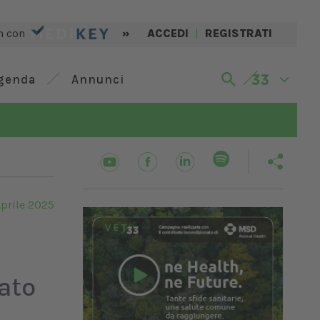
n con
»
ACCEDI
|
REGISTRATI
genda
Annunci
Aprile 2025
ato