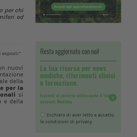
o per chi
iferi ed
Resta aggiornato con noi!
La tua risorsa per news
on nuovi
mediche, riferimenti clinici
entazione
ale della
e formazione.
e per la
ionali
si
Iscriviti al servizio utilizzando il tuo
 e della
account Medikey
Dichiaro di aver letto e accetto
le condizioni di
privacy