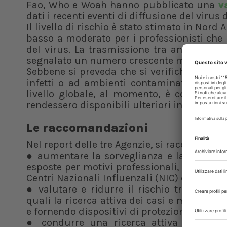
Fao, Who e Woah hanno pubblicato una
v
dati i recenti eventi di diffusione del virus
Il livello di rischio è stato stimato
in
Nord A
basso a moderato per i professionisti che l
del virus. La trasmissione tra animali non
segnalato un numero crescente ma ancora l
Sebbene si preveda che si verifichino ulter
infetti o ad ambienti contaminati, l’impat
livello globale, al momento, è considera
rendessero disponibili ulteriori informazio
Le raccomandazioni
Nel report delle tre Agenzie, si raccomanda 
● aumentare la sorveglianza e la vigilanz
esposte per motivi professionali, per la poss
Centri Nazionali Influenzali (NIC) e altri lab
● valutare e ridurre il rischio tra le per
quali la ricerca attiva dei casi e metodi m
e fornendo dispositivi di protezione indivi
● condurre una ricerca attiva dei casi 