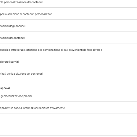
dicazioni di trasmissione interumana;
partner per comprendere meglio l’esposizione e i
dai prodotti lattiero-caseari.
si, aggiornato al primo marzo 2025: negli
Stati U
tate positive al virus, mentre continuano ad a
no almeno
88 gatti domestici
infettati. Parall
alutazione del dicembre 2024 e fino al primo ma
 di infezione da virus A/H5”, si legge nel report. 
 un decesso. I casi, però, potrebbero essere sottost
 con noi sui nostri canali