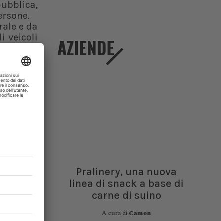
pubblica,
ersone.
rale e da
i veicoli
AZIENDE
gi, viene
d animali
ubblica a
e, se si
e persone
raverso i
Pralinery, una nuova
linea di snack a base di
do metodi
carne di suino
mbientale
A cura di
Camon
mati per