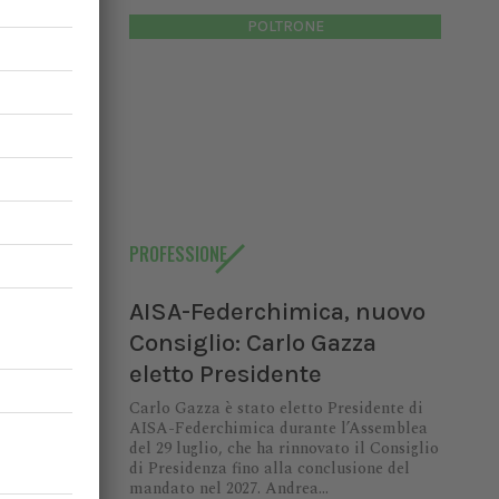
POLTRONE
l rischio
niti 979
mmalarsi
elamente,
rzo 2025,
Dodici di
PROFESSIONE
imati.
AISA-Federchimica, nuovo
Consiglio: Carlo Gazza
eletto Presidente
Carlo Gazza è stato eletto Presidente di
AISA-Federchimica durante l’Assemblea
del 29 luglio, che ha rinnovato il Consiglio
di Presidenza fino alla conclusione del
mandato nel 2027. Andrea...