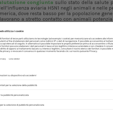
alutazione congiunta
sullo stato della salute 
 dell’influenza aviaria H5N1 negli animali e nelle p
merica, dove resta basso per la popolazione gene
avorano a stretto contatto con animali potenzial
 si è fermata, ma continua a verificarsi; ad og
imitato di infezioni umane.
iori infezioni umane associate all’esposizione a
to complessivo di tali infezioni sulla salute p
to minore. La valutazione potrebbe però cambiar
ni epidemiologiche o virologiche.
agli Stati membri e alle autorità nazionali di:
a nella popolazione umana, in particolare tra l
ibilità di infezioni zoonotiche, in particolare att
oratori per l’influenza associati al GISRS;
sone esposte per motivi professionali utilizzan
olecolari e sierologici, riducendo l’esposizione a
duale adeguati e appropriati;
in relazione ai casi umani sospetti e confer