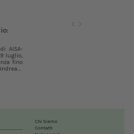
Ro
io:
di AISA-
9 luglio,
enza fino
ndrea...
Chi Siamo
Contatti