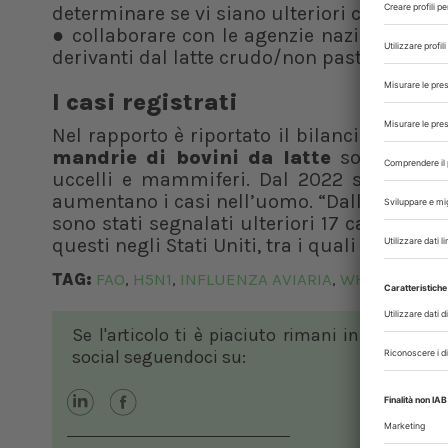
determinare se vi siano ulteriori casi o in
● collaborare con le agenzie nazionali e i 
derivanti dal latte crudo/non pastorizzato e 
I casi registrati
Nel rapporto è riportato il bilancio dei ca
mandrie di bovini da latte
sono risul
uccelli e mammiferi. Dal 2022 si conta
aumentano i casi nell’uomo. “Dall’ultima v
sono stati segnalati ulteriori 17 casi umani
questi negli Stati Uniti, tra i quali si conta
TAG:
FAO
H5N1
INFLUENZA AVIARIA
WHO
WOAH
,
,
,
,
Se l'articolo ti è piaciuto rimani in contatto
social seguendoci su: