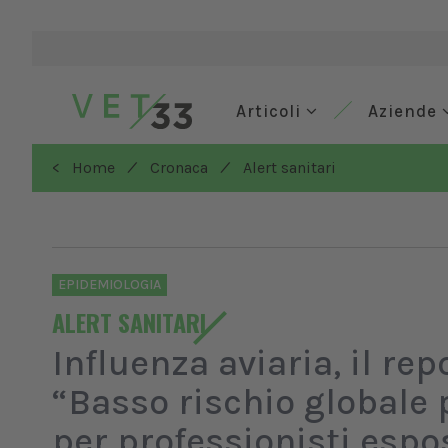
Articoli
Aziende
/
/
< Home
Cronaca
Alert sanitari
EPIDEMIOLOGIA
ALERT SANITARI
Influenza aviaria, il r
“Basso rischio globale 
per professionisti espo