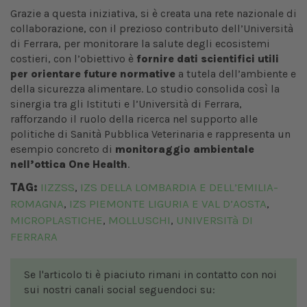
Grazie a questa iniziativa, si è creata una rete nazionale di
collaborazione, con il prezioso contributo dell’Università
di Ferrara, per monitorare la salute degli ecosistemi
costieri, con l’obiettivo è
fornire dati scientifici utili
per orientare future normative
a tutela dell’ambiente e
della sicurezza alimentare. Lo studio consolida così la
sinergia tra gli Istituti e l’Università di Ferrara,
rafforzando il ruolo della ricerca nel supporto alle
politiche di Sanità Pubblica Veterinaria e rappresenta un
esempio concreto di
monitoraggio ambientale
nell’ottica One Health
.
TAG:
IIZZSS
IZS DELLA LOMBARDIA E DELL’EMILIA-
,
ROMAGNA
IZS PIEMONTE LIGURIA E VAL D’AOSTA
,
,
MICROPLASTICHE
MOLLUSCHI
UNIVERSITà DI
,
,
FERRARA
Se l'articolo ti è piaciuto rimani in contatto con noi
sui nostri canali social seguendoci su: