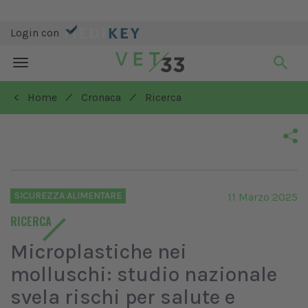
Login con
Toggle
navigation
/
/
< Home
Cronaca
Ricerca
SICUREZZA ALIMENTARE
11 Marzo 2025
RICERCA
Microplastiche nei
molluschi: studio nazionale
svela rischi per salute e