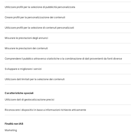
Chi Siamo
Contatti
Note Legali
Privacy
©2026 Edra S.p.a | www.edraspa.it | P.iva 08056040960
| Tel. 02/881841 | Sede legale: Viale Enrico Forlanini 21 -
20134 Milano (Italy)