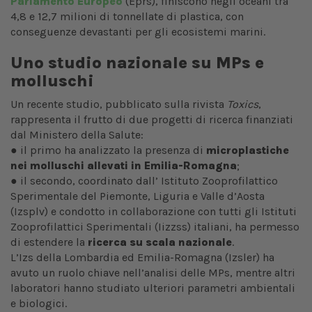
Parlamento Europeo
(Eprs), finiscono negli oceani tra
4,8 e 12,7 milioni di tonnellate di plastica, con
conseguenze devastanti per gli ecosistemi marini.
Uno studio nazionale su MPs e
molluschi
Un recente studio, pubblicato sulla rivista
Toxics
,
rappresenta il frutto di due progetti di ricerca finanziati
dal Ministero della Salute:
● il primo ha analizzato la presenza di
microplastiche
nei molluschi allevati in Emilia-Romagna
;
● il secondo, coordinato dall’ Istituto Zooprofilattico
Sperimentale del Piemonte, Liguria e Valle d’Aosta
(Izsplv) e condotto in collaborazione con tutti gli Istituti
Zooprofilattici Sperimentali (Iizzss) italiani, ha permesso
di estendere la
ricerca su scala nazionale
.
L’Izs della Lombardia ed Emilia-Romagna (Izsler) ha
avuto un ruolo chiave nell’analisi delle MPs, mentre altri
laboratori hanno studiato ulteriori parametri ambientali
e biologici.