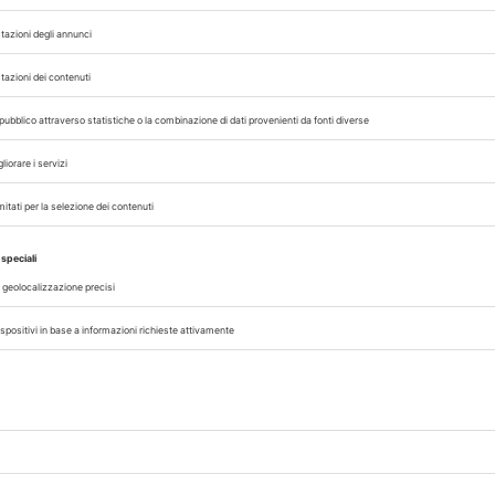
attori istituzionali, culturali, economici e so
A
SPAGNA
,
 con noi sui nostri canali
rinario, iscrivendoti alla nostra newsletter!