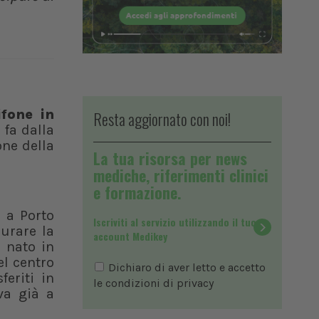
ifone in
Resta aggiornato con noi!
 fa dalla
one della
La tua risorsa per news
mediche, riferimenti clinici
e formazione.
i a Porto
Iscriviti al servizio utilizzando il tuo
curare la
account Medikey
 nato in
el centro
Dichiaro di aver letto e accetto
eriti in
le condizioni di
privacy
va già a