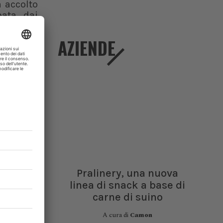
a accolto
nata dai
 adeguato
izzata a
AZIENDE
ormare il
i anni e
vuto alla
l’area ha
curato la
imonianze
degna con
Pralinery, una nuova
, secondo
linea di snack a base di
, vede la
carne di suino
ale della
A cura di
Camon
llaborano