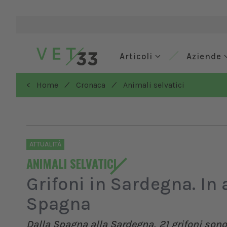
Articoli
Aziende
/
/
< Home
Cronaca
Animali selvatici
ATTUALITÀ
ANIMALI SELVATICI
Grifoni in Sardegna. In 
Spagna
Dalla Spagna alla Sardegna, 21 grifoni sono 