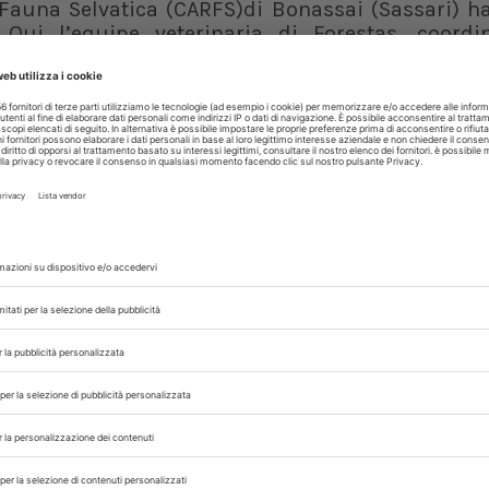
 Fauna Selvatica (CARFS)di Bonassai (Sassari) h
 Qui l’equipe veterinaria di Forestas, coordi
as
, verificherà il loro stato di salute. Dopo un
trasferito nella voliera di ambientamento real
 altri 16 esemplari pronti per essere liberati e f
ardegna.
ta facendo tesoro dell’esperienza maturata negl
itoraggio degli animali e contenere lo stress do
erente di Forestas per il progetto.
“La scelta del
alutazione dell’area più idonea che non ha tras
specie nel Sarrabus-Gerrei e la raccolta di test
ella scomparsa”
.
ta l’isola i risultati raggiunti nel nord ovest Sar
’unica colonia autoctona sopravvissuta in Italia
00 esemplari.
 di Medicina veterinaria dell’Università di Sassari
stas, del Corpo forestale e di vigilanza ambient
a Vulture Conservation Foundation. Inoltre, vi co