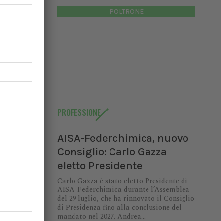
ciali del
POLTRONE
PROFESSIONE
AISA-Federchimica, nuovo
Consiglio: Carlo Gazza
eletto Presidente
Carlo Gazza è stato eletto Presidente di
AISA-Federchimica durante l’Assemblea
del 29 luglio, che ha rinnovato il Consiglio
di Presidenza fino alla conclusione del
mandato nel 2027. Andrea...