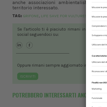
anche associazioni ambientaliste e altri 
territorio interessato.
TAG:
GRIFONE
LIFE SAVE FOR VULTURES
SARDEGN
,
,
Se l'articolo ti è piaciuto rimani in contatto
social seguendoci su:
Oppure rimani sempre aggiornato in ambito vete
ISCRIVITI
POTREBBERO INTERESSARTI ANCHE