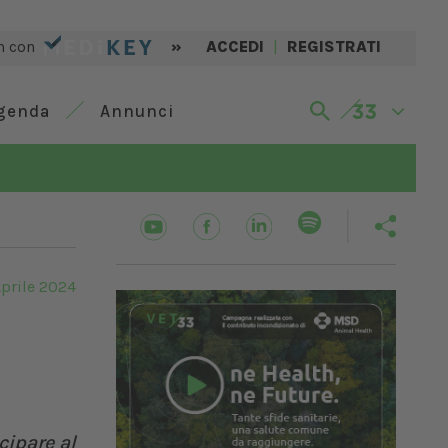
n con
»
ACCEDI
|
REGISTRATI
genda
Annunci
prile 2024
cipare al