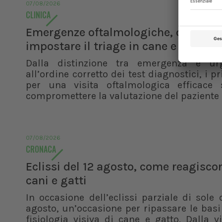
07/08/2026
CLINICA
Emergenze oftalmologiche, come
impostare il triage in cane e gatto
Dalla distinzione tra emergenza e ur
all’ordine corretto dei test diagnostici, i pr
per una visita oftalmologica efficace 
compromettere la valutazione del paziente
07/08/2026
CRONACA
Eclissi del 12 agosto, come reagisco
cani e gatti
In occasione dell’eclissi parziale di sole 
agosto, un’occasione per ripassare le basi
fisiologia visiva di cane e gatto. Dalla v