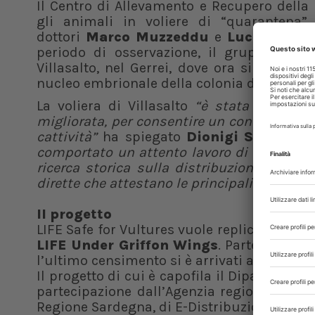
Il Centro di Allevamento e Recupero della
gli animali in voliere di “quarantena”.
dottori
Marco Muzzeddu
e
Lucio Mand
periodo di osservazione, il gruppo sarà 
Villasalto, nel Gerrei, dove ora si trovano
nucleo embrionale della colonia del sud S
La voliera di Villasalto
“è stata realizza
migliorata, per consentire un continuo mon
cattività”
ha spiegato
Dionigi Secci
, ref
comportato un attento lavoro di studio e v
ricerca storica sulla distribuzione della 
dirette che attestano le principali cause d
Il progetto
LIFE Safe for Vultures vuole replicare in tut
LIFE Under Griffon Wings
. Partendo dall
l’ultimo censimento si è arrivati a quasi 4
Il progetto di cui è capofila il Dipartimento
partecipazione dall’Agenzia regionale Fore
Regione Sardegna, di E-Distribuzione e dell