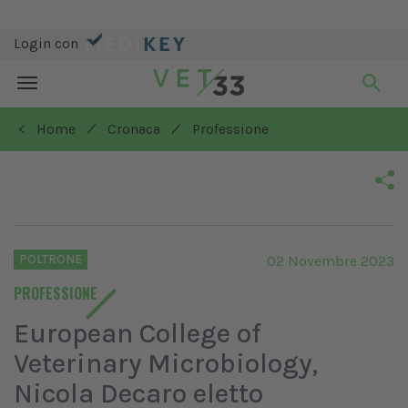
Login con
Toggle
navigation
/
/
< Home
Cronaca
Professione
POLTRONE
02 Novembre 2023
PROFESSIONE
European College of
Veterinary Microbiology,
Nicola Decaro eletto