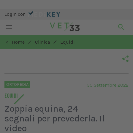
Login con
Toggle
navigation
/
/
< Home
Clinica
Equidi
ORTOPEDIA
30 Settembre 2022
EQUIDI
Zoppia equina, 24
segnali per prevederla. Il
video