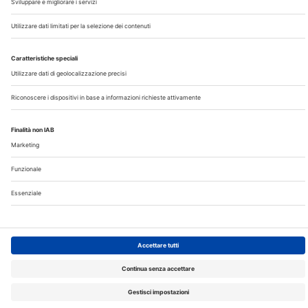
Note Legali
Privacy
©2026 Edra S.p.a | www.edraspa.it | P.iva 08056040960
| Tel. 02/881841 | Sede legale: Viale Enrico Forlanini 21 -
20134 Milano (Italy)
Registrazione Tribunale di Milano n° 5578/2022 del
5/05/2022