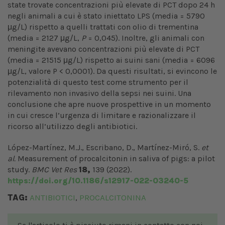
state trovate concentrazioni più elevate di PCT dopo 24 h
negli animali a cui è stato iniettato LPS (media = 5790
μg/L) rispetto a quelli trattati con olio di trementina
(media = 2127 μg/L,
P
= 0,045). Inoltre, gli animali con
meningite avevano concentrazioni più elevate di PCT
(media = 21515 μg/L) rispetto ai suini sani (media = 6096
μg/L, valore P < 0,0001). Da questi risultati, si evincono le
potenzialità di questo test come strumento per il
rilevamento non invasivo della sepsi nei suini. Una
conclusione che apre nuove prospettive in un momento
in cui cresce l’urgenza di limitare e razionalizzare il
ricorso all’utilizzo degli antibiotici.
López-Martínez, M.J., Escribano, D., Martínez-Miró, S.
et
al.
Measurement of procalcitonin in saliva of pigs: a pilot
study.
BMC Vet Res
18,
139 (2022).
https://doi.org/10.1186/s12917-022-03240-5
TAG:
ANTIBIOTICI
PROCALCITONINA
,