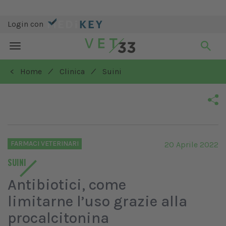
Login con
Toggle
navigation
/
/
< Home
Clinica
Suini
FARMACI VETERINARI
20 Aprile 2022
SUINI
Antibiotici, come
limitarne l’uso grazie alla
procalcitonina