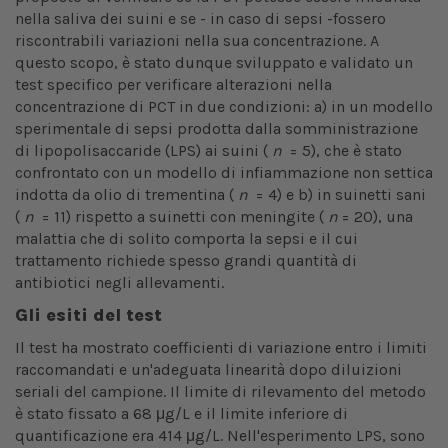
nella saliva dei suini e se - in caso di sepsi -fossero
riscontrabili variazioni nella sua concentrazione. A
questo scopo, è stato dunque sviluppato e validato un
test specifico per verificare alterazioni nella
concentrazione di PCT in due condizioni: a) in un modello
sperimentale di sepsi prodotta dalla somministrazione
di lipopolisaccaride (LPS) ai suini (
n
= 5), che è stato
confrontato con un modello di infiammazione non settica
indotta da olio di trementina (
n
= 4) e b) in suinetti sani
(
n
= 11) rispetto a suinetti con meningite (
n
= 20), una
malattia che di solito comporta la sepsi e il cui
trattamento richiede spesso grandi quantità di
antibiotici negli allevamenti.
Gli esiti del test
Il test ha mostrato coefficienti di variazione entro i limiti
raccomandati e un'adeguata linearità dopo diluizioni
seriali del campione. Il limite di rilevamento del metodo
è stato fissato a 68 μg/L e il limite inferiore di
quantificazione era 414 μg/L. Nell'esperimento LPS, sono