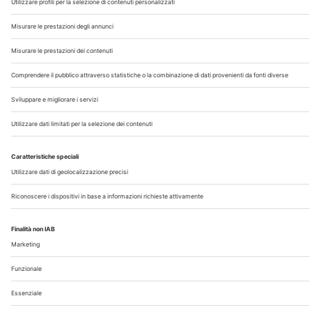
Chi Siamo
Contatti
Note Legali
Privacy
©2026 Edra S.p.a | www.edraspa.it | P.iva 08056040960
| Tel. 02/881841 | Sede legale: Viale Enrico Forlanini 21 -
20134 Milano (Italy)
Registrazione Tribunale di Milano n° 5578/2022 del
5/05/2022