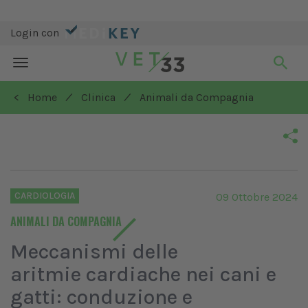
Login con
Toggle
navigation
/
/
< Home
Clinica
Animali da Compagnia
CARDIOLOGIA
09 Ottobre 2024
ANIMALI DA COMPAGNIA
Meccanismi delle
aritmie cardiache nei cani e
gatti: conduzione e