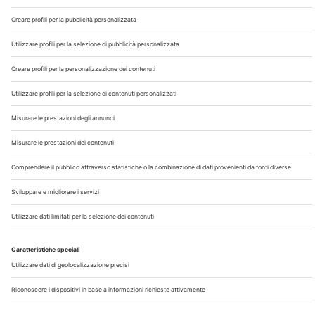
Chi Siamo
Contatti
Note Legali
Privacy
©2026 Edra S.p.a | www.edraspa.it | P.iva 08056040960
| Tel. 02/881841 | Sede legale: Viale Enrico Forlanini 21 -
20134 Milano (Italy)