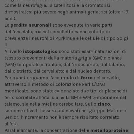
come la neurofagia, la satellitosi e la cromatolisi,
dimostratesi più severe negli animali geriatrici (oltre i 17
anni).
Le
perdite neuronali
sono avvenute in varie parti
dell’encefalo, ma nel cervelletto hanno colpito in
prevalenza i neuroni di Purkinue e le cellule di tipo Golgi
II.
A livello
istopatologico
sono stati esaminate sezioni di
tessuto provenienti dalla materia grigia (GM) e bianca
(WM) temporale e frontale, dall’ippocampo, dal talamo,
dallo striato, dal cervelletto e dal nucleo dentato.
Per quanto riguarda l’accumulo di
ferro
nel cervello,
attraverso il metodo di colorazione Perl’s/DAB
modificato, sono state evidenziate due tipi di placche di
ferro correlate all’età, sia nella GM e WM temporale e nel
talamo, sia nella mielina cerebellare. Sullo
zinco
,
sebbene i livelli fossero più elevati nel gruppo Mature e
Senior, l’incremento non è sempre risultato correlato
all’età.
Parallelamente, la concentrazione delle
metalloproteine