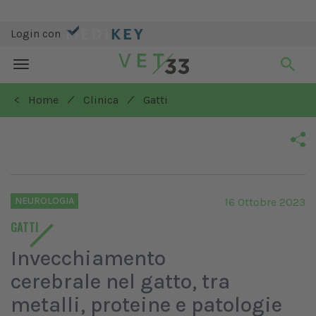
Login con
Toggle
navigation
/
/
< Home
Clinica
Gatti
NEUROLOGIA
16 Ottobre 2023
GATTI
Invecchiamento
cerebrale nel gatto, tra
metalli, proteine e patologie