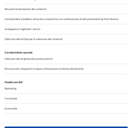
Chi Siamo
Contatti
Note Legali
Privacy
©2026 Edra S.p.a | www.edraspa.it | P.iva 08056040960
| Tel. 02/881841 | Sede legale: Viale Enrico Forlanini 21 -
20134 Milano (Italy)
Registrazione Tribunale di Milano n° 5578/2022 del
5/05/2022