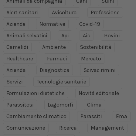
Animali da compagnia
Cani
Suini
Alert sanitari
Avicoltura
Professione
Aziende
Normative
Covid-19
Animali selvatici
Api
Aic
Bovini
Camelidi
Ambiente
Sostenibilità
Healthcare
Farmaci
Mercato
Azienda
Diagnostica
Scivac rimini
Servizi
Tecnologie sanitarie
Formulazioni dietetiche
Novità editoriale
Parassitosi
Lagomorfi
Clima
Cambiamento climatico
Parassiti
Ema
Comunicazione
Ricerca
Management