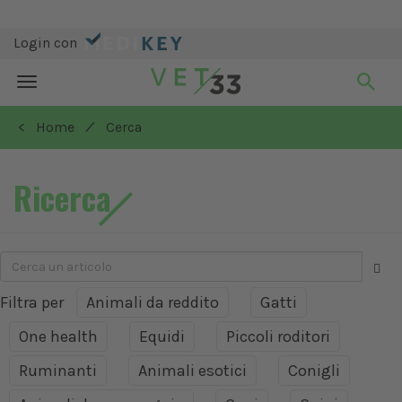
Login con
Toggle
navigation
/
< Home
Cerca
Ricerca
Filtra per
Animali da reddito
Gatti
One health
Equidi
Piccoli roditori
Ruminanti
Animali esotici
Conigli