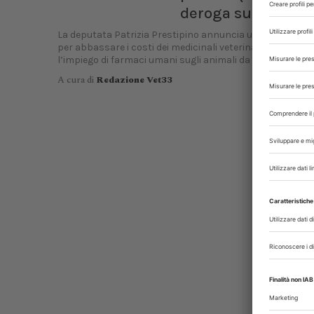
deroga sui pet
La deputata Patrizia Prestipino annuncia una proposta d
per abbassare i costi dei medicinali veterinari e regolam
l’impiego di farmaci umani sugli animali da compagnia
A cura di
Redazione Vet33
P