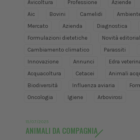
Avicoltura
Professione
Aziende
Aic
Bovini
Camelidi
Ambient
Mercato
Azienda
Diagnostica
Formulazioni dietetiche
Novità editoria
Cambiamento climatico
Parassiti
Innovazione
Annunci
Edra veteri
Acquacoltura
Cetacei
Animali acq
Biodiversità
Influenza aviaria
For
Oncologia
Igiene
Arbovirosi
15/07/2025
ANIMALI DA COMPAGNIA