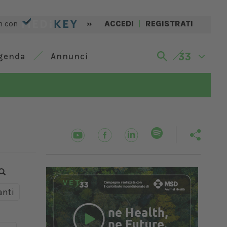
n con
»
ACCEDI
|
REGISTRATI
genda
Annunci
nti