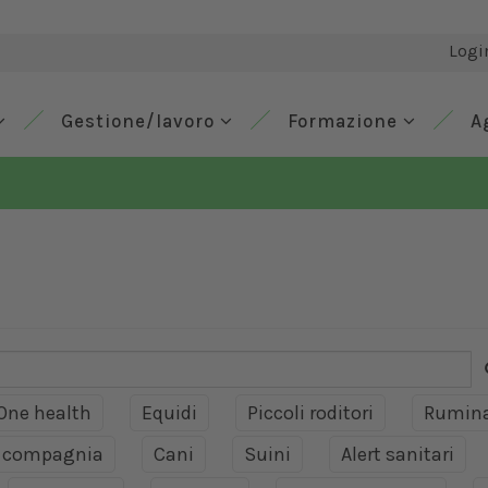
Logi
Gestione/lavoro
Formazione
A
One health
Equidi
Piccoli roditori
Rumina
a compagnia
Cani
Suini
Alert sanitari