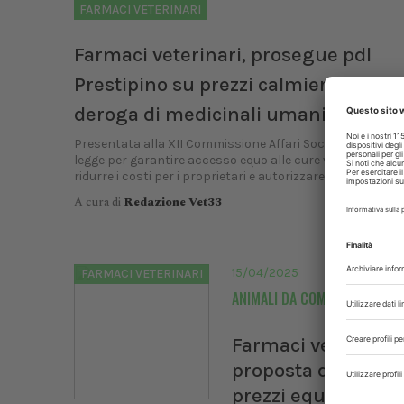
FARMACI VETERINARI
Farmaci veterinari, prosegue pdl
Prestipino su prezzi calmierati e uso
deroga di medicinali umani
Presentata alla XII Commissione Affari Sociali la propost
legge per garantire accesso equo alle cure veterinarie. Ob
ridurre i costi per i proprietari e autorizzare, in casi specific
A cura di
Redazione Vet33
15/04/2025
FARMACI VETERINARI
ANIMALI DA COMPAGNIA
Farmaci veterinari,
proposta di legge 
prezzi equi e uso i