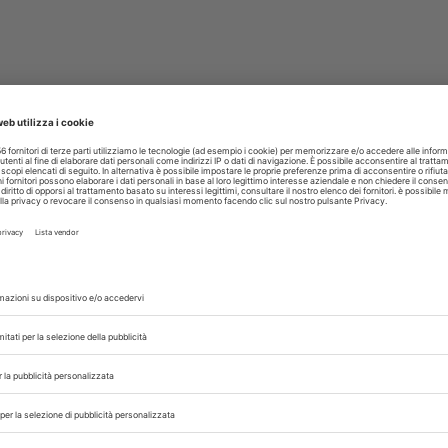
 in
a di
iettivo:
i,...
20/06/2022
SOCIETÀ
ANIMALI DA COMPAGNIA
Prezzi in salita, cu
per
veterinarie a risch
n