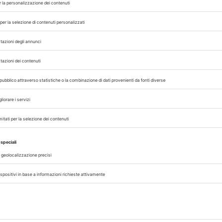
L’allarme arriva da Dogs Trust l’associazione britannica
dedicata al mondo canino: l’attuale situazione economi
i legge
caratterizzata dai costi in aumento,...
entare
agina
di 1
1