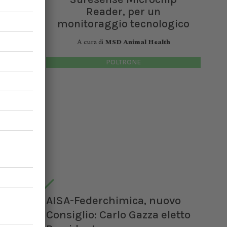
Reader, per un
ca
monitoraggio tecnologico
A cura di
MSD Animal Health
POLTRONE
AISA-Federchimica, nuovo
Consiglio: Carlo Gazza eletto