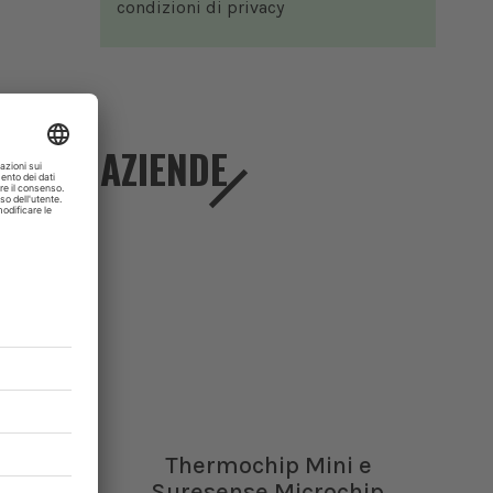
condizioni di
privacy
AZIENDE
re
io
Thermochip Mini e
Suresense Microchip