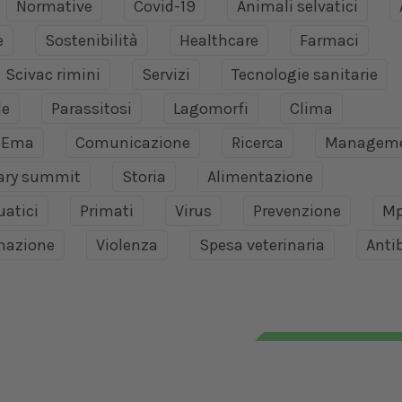
Normative
Covid-19
Animali selvatici
e
Sostenibilità
Healthcare
Farmaci
Scivac rimini
Servizi
Tecnologie sanitarie
le
Parassitosi
Lagomorfi
Clima
Ema
Comunicazione
Ricerca
Managem
nary summit
Storia
Alimentazione
uatici
Primati
Virus
Prevenzione
Mp
mazione
Violenza
Spesa veterinaria
Antib