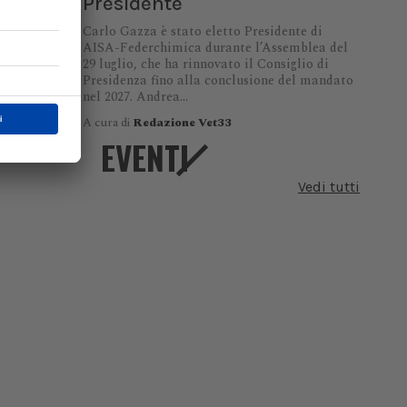
Presidente
Carlo Gazza è stato eletto Presidente di
AISA-Federchimica durante l’Assemblea del
29 luglio, che ha rinnovato il Consiglio di
Presidenza fino alla conclusione del mandato
nel 2027. Andrea...
A cura di
Redazione Vet33
EVENTI
Vedi tutti