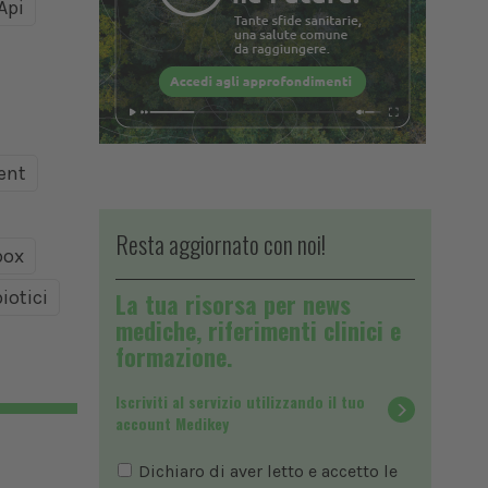
Api
ent
Resta aggiornato con noi!
ox
iotici
La tua risorsa per news
mediche, riferimenti clinici e
formazione.
Iscriviti al servizio utilizzando il tuo
account Medikey
Dichiaro di aver letto e accetto le