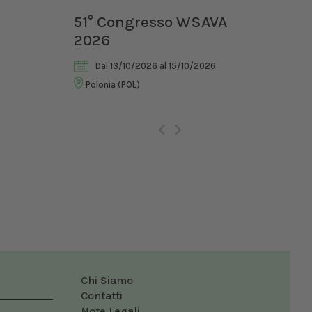
ia II
51° Congresso WSAVA
III
2026
di 
Vet
Dal 13/10/2026
al 15/10/2026
Polonia (POL)
Ro
Chi Siamo
Contatti
Note Legali