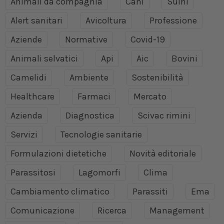
Animali da compagnia
Cani
Suini
Alert sanitari
Avicoltura
Professione
Aziende
Normative
Covid-19
Animali selvatici
Api
Aic
Bovini
Camelidi
Ambiente
Sostenibilità
Healthcare
Farmaci
Mercato
Azienda
Diagnostica
Scivac rimini
Servizi
Tecnologie sanitarie
Formulazioni dietetiche
Novità editoriale
Parassitosi
Lagomorfi
Clima
Cambiamento climatico
Parassiti
Ema
Comunicazione
Ricerca
Management