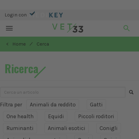
Login con
Toggle
navigation
/
< Home
Cerca
Ricerca
Filtra per
Animali da reddito
Gatti
One health
Equidi
Piccoli roditori
Ruminanti
Animali esotici
Conigli