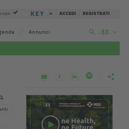
n con
»
ACCEDI
|
REGISTRATI
genda
Annunci
nti