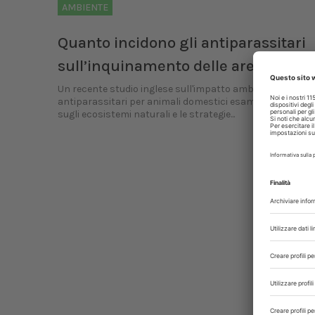
AMBIENTE
Quanto incidono gli antiparassitari
sull’inquinamento delle aree urban
Un recente studio inglese sull'impatto ambientale degli
antiparassitari per animali domestici esamina le ripercu
sugli ecosistemi naturali e le strategie...
P