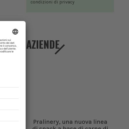
condizioni di
privacy
AZIENDE
Pralinery, una nuova linea
di snack a base di carne di