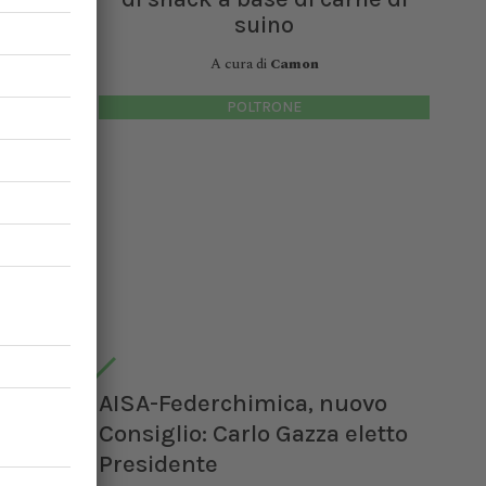
suino
A cura di
Camon
POLTRONE
AISA-Federchimica, nuovo
Consiglio: Carlo Gazza eletto
Presidente