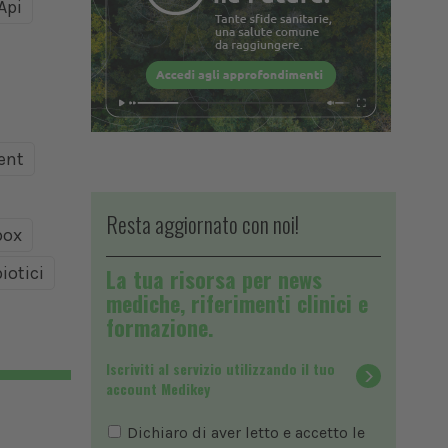
Api
ent
Resta aggiornato con noi!
ox
iotici
La tua risorsa per news
mediche, riferimenti clinici e
formazione.
Iscriviti al servizio utilizzando il tuo
account Medikey
Dichiaro di aver letto e accetto le