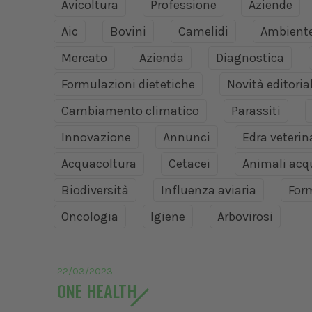
Avicoltura
Professione
Aziende
Aic
Bovini
Camelidi
Ambient
Mercato
Azienda
Diagnostica
Formulazioni dietetiche
Novità editoria
Cambiamento climatico
Parassiti
Innovazione
Annunci
Edra veteri
Acquacoltura
Cetacei
Animali acq
Biodiversità
Influenza aviaria
For
Oncologia
Igiene
Arbovirosi
22/03/2023
ONE HEALTH