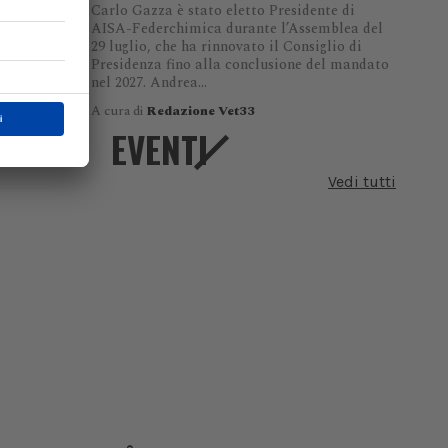
Carlo Gazza è stato eletto Presidente di
AISA-Federchimica durante l’Assemblea del
29 luglio, che ha rinnovato il Consiglio di
Presidenza fino alla conclusione del mandato
nel 2027. Andrea...
A cura di
Redazione Vet33
EVENTI
Vedi tutti