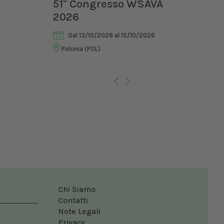
ia II
51° Congresso WSAVA
III
2026
di 
Vet
Dal 13/10/2026
al 15/10/2026
Polonia (POL)
Ro
Chi Siamo
Contatti
Note Legali
Privacy