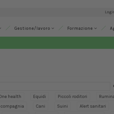
Logi
Gestione/lavoro
Formazione
A
One health
Equidi
Piccoli roditori
Rumina
a compagnia
Cani
Suini
Alert sanitari