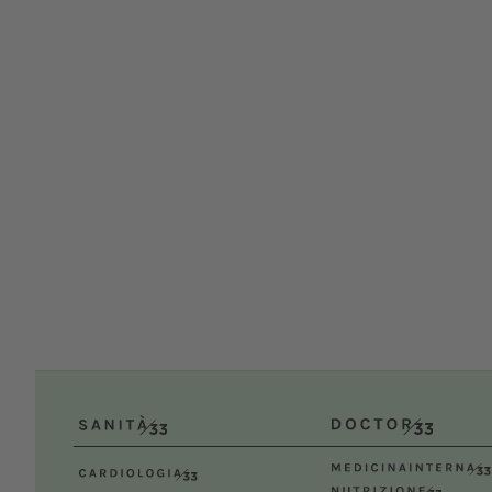
XXI C
UNIS
Dal
Bologn