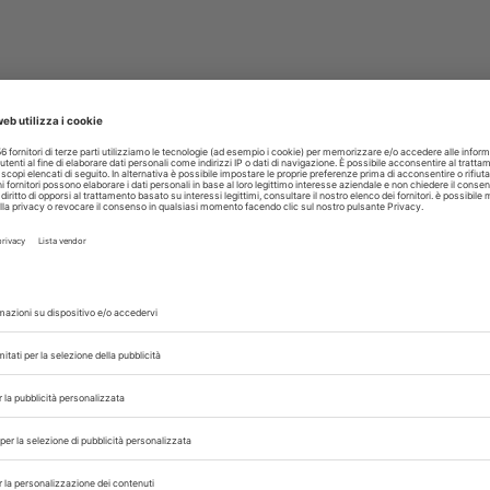
e?
ssioni
agina
di 1
1