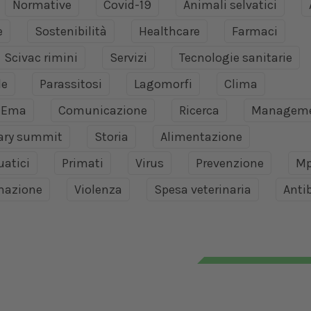
Normative
Covid-19
Animali selvatici
e
Sostenibilità
Healthcare
Farmaci
Scivac rimini
Servizi
Tecnologie sanitarie
le
Parassitosi
Lagomorfi
Clima
Ema
Comunicazione
Ricerca
Managem
nary summit
Storia
Alimentazione
uatici
Primati
Virus
Prevenzione
Mp
mazione
Violenza
Spesa veterinaria
Antib