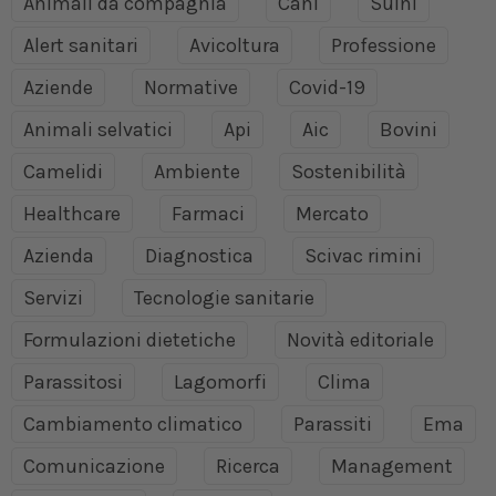
Animali da compagnia
Cani
Suini
Alert sanitari
Avicoltura
Professione
Aziende
Normative
Covid-19
Animali selvatici
Api
Aic
Bovini
Camelidi
Ambiente
Sostenibilità
Healthcare
Farmaci
Mercato
Azienda
Diagnostica
Scivac rimini
Servizi
Tecnologie sanitarie
Formulazioni dietetiche
Novità editoriale
Parassitosi
Lagomorfi
Clima
Cambiamento climatico
Parassiti
Ema
Comunicazione
Ricerca
Management