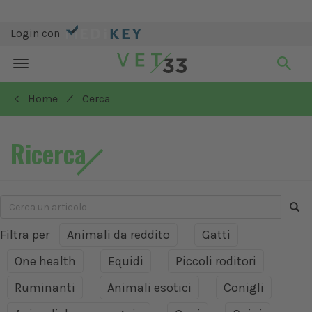
Login con
Toggle
navigation
/
< Home
Cerca
Ricerca
Filtra per
Animali da reddito
Gatti
One health
Equidi
Piccoli roditori
Ruminanti
Animali esotici
Conigli