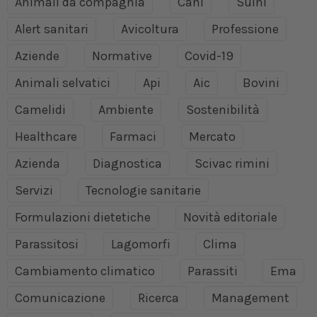
Animali da compagnia
Cani
Suini
Alert sanitari
Avicoltura
Professione
Aziende
Normative
Covid-19
Animali selvatici
Api
Aic
Bovini
Camelidi
Ambiente
Sostenibilità
Healthcare
Farmaci
Mercato
Azienda
Diagnostica
Scivac rimini
Servizi
Tecnologie sanitarie
Formulazioni dietetiche
Novità editoriale
Parassitosi
Lagomorfi
Clima
Cambiamento climatico
Parassiti
Ema
Comunicazione
Ricerca
Management