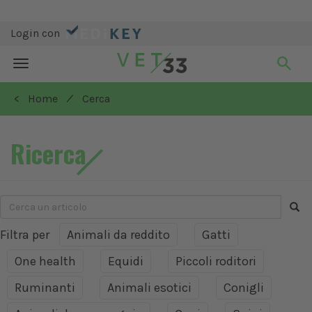
Login con
Toggle
navigation
/
< Home
Cerca
Ricerca
Filtra per
Animali da reddito
Gatti
One health
Equidi
Piccoli roditori
Ruminanti
Animali esotici
Conigli