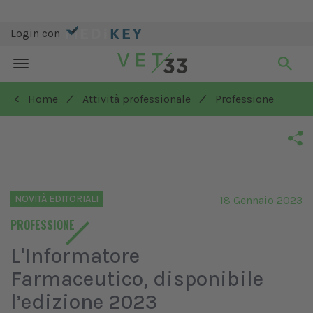
Login con
Toggle
navigation
/
/
< Home
Attività professionale
Professione
NOVITÀ EDITORIALI
18 Gennaio 2023
PROFESSIONE
L'Informatore
Farmaceutico, disponibile
l’edizione 2023