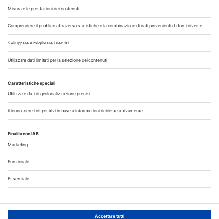
Chi Siamo
Contatti
Note Legali
Privacy
©2026 Edra S.p.a | www.edraspa.it | P.iva 08056040960
| Tel. 02/881841 | Sede legale: Viale Enrico Forlanini 21 -
20134 Milano (Italy)