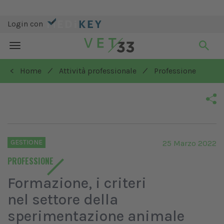
Login con
Toggle
navigation
/
/
< Home
Attività professionale
Professione
GESTIONE
25 Marzo 2022
PROFESSIONE
Formazione, i criteri
nel settore della
sperimentazione animale