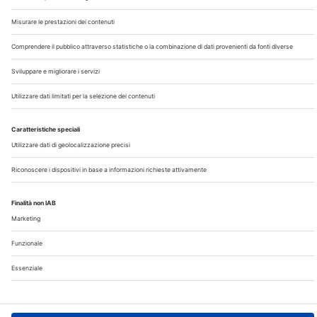
Chi Siamo
Contatti
Note Legali
Privacy
©2026 Edra S.p.a | www.edraspa.it | P.iva 08056040960
| Tel. 02/881841 | Sede legale: Viale Enrico Forlanini 21 -
20134 Milano (Italy)
Registrazione Tribunale di Milano n° 5578/2022 del
5/05/2022