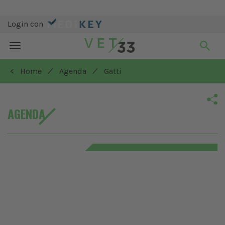
Login con
Toggle
navigation
/
/
< Home
Agenda
Gatti
AGENDA