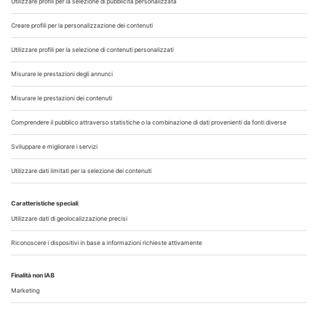
Chi Siamo
Contatti
Note Legali
Privacy
©2026 Edra S.p.a | www.edraspa.it | P.iva 08056040960
| Tel. 02/881841 | Sede legale: Viale Enrico Forlanini 21 -
20134 Milano (Italy)
Registrazione Tribunale di Milano n° 5578/2022 del
5/05/2022