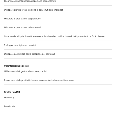
Chi Siamo
Contatti
Note Legali
Privacy
©2026 Edra S.p.a | www.edraspa.it | P.iva 08056040960
| Tel. 02/881841 | Sede legale: Viale Enrico Forlanini 21 -
20134 Milano (Italy)
Registrazione Tribunale di Milano n° 5578/2022 del
5/05/2022