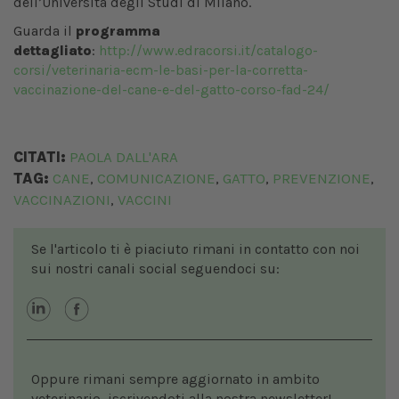
dell’Università degli Studi di Milano.
Guarda il
programma
dettagliato
:
http://www.edracorsi.it/catalogo-
corsi/veterinaria-ecm-le-basi-per-la-corretta-
vaccinazione-del-cane-e-del-gatto-corso-fad-24/
CITATI:
PAOLA DALL'ARA
TAG:
CANE
COMUNICAZIONE
GATTO
PREVENZIONE
,
,
,
,
VACCINAZIONI
VACCINI
,
Se l'articolo ti è piaciuto rimani in contatto con noi
sui nostri canali social seguendoci su:
Oppure rimani sempre aggiornato in ambito
veterinario, iscrivendoti alla nostra newsletter!