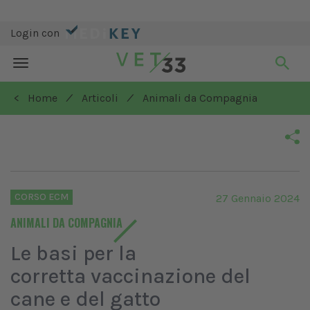
Login con
Toggle
navigation
/
/
< Home
Articoli
Animali da Compagnia
CORSO ECM
27 Gennaio 2024
ANIMALI DA COMPAGNIA
Le basi per la
corretta vaccinazione del
cane e del gatto