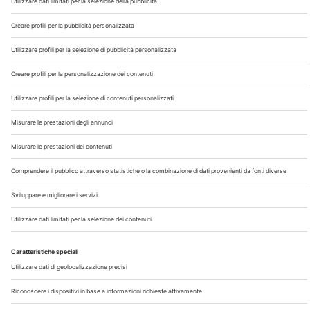
Chi Siamo
Contatti
Note Legali
Privacy
©2026 Edra S.p.a | www.edraspa.it | P.iva 08056040960
| Tel. 02/881841 | Sede legale: Viale Enrico Forlanini 21 -
20134 Milano (Italy)