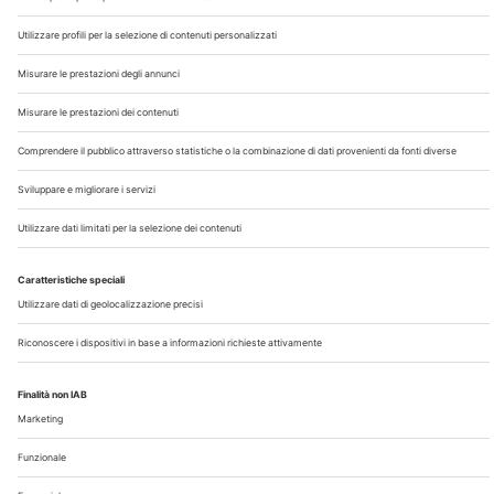
Chi Siamo
Contatti
Note Legali
Privacy
©2026 Edra S.p.a | www.edraspa.it | P.iva 08056040960
| Tel. 02/881841 | Sede legale: Viale Enrico Forlanini 21 -
20134 Milano (Italy)
Registrazione Tribunale di Milano n° 5578/2022 del
5/05/2022