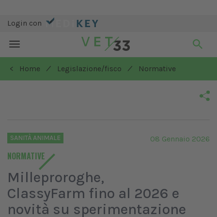
Login con
Toggle
navigation
/
/
< Home
Legislazione/fisco
Normative
SANITÀ ANIMALE
08 Gennaio 2026
NORMATIVE
Milleproroghe,
ClassyFarm fino al 2026 e
novità su sperimentazione