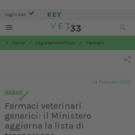
Login con
Toggle
navigation
/
/
< Home
Legislazione/fisco
Farmaci
14 Febbraio 2025
FARMACI
Farmaci veterinari
generici: il Ministero
aggiorna la lista di