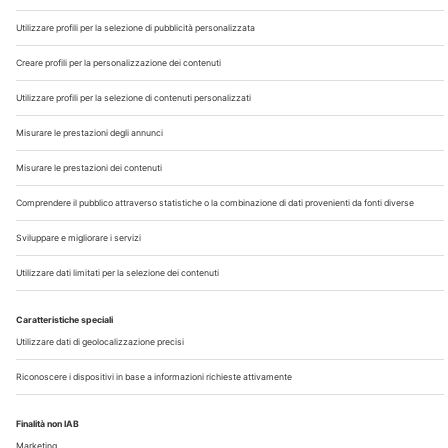
Chi Siamo
Contatti
Note Legali
Privacy
©2026 Edra S.p.a | www.edraspa.it | P.iva 08056040960
| Tel. 02/881841 | Sede legale: Viale Enrico Forlanini 21 -
20134 Milano (Italy)