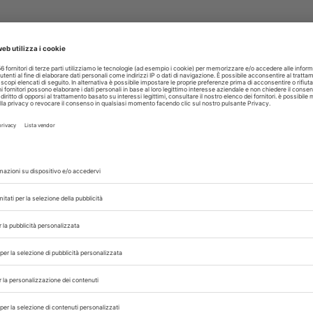
li per mantenere l’accuratezza alla luce degli ul
 produttori e professionisti del settore nell’app
 Gruppo di Lavoro Nutrizione di FEDIAF, ha dichi
 un attento esame scientifico, ed è gratificante
zione degli animali da compagnia in Europa
isce a garantire una vita più sana e felice p
 i membri del Comitato Scientifico di FEDIAF per 
 che le nostre raccomandazioni siano sempre ac
oprietari di animali d’affezione.”
o di riferimento per produttori di pet food, vet
o le più recenti evidenze scientifiche, l’edizi
erso diete bilanciate e il benessere degli an
 inglese sul
sito Assalco
e su quello
Fediaf
.