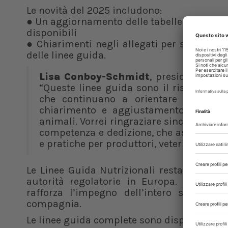
Le novità del 2025 includono:
● Un aggiornamento delle tabelle nutriziona
disponibili
● Chiarimenti negli allegati per supportare
delle linee guida.
Lisa Conboy-Schmidt
, presidente del
“Queste linee guida sono il risultato di
che continuano a orientare la nutri
chiarimento e aggiustamento contribu
animali. Vorrei ringraziare sinceramente
competenza e dedizione, che assicurano
e pratiche per produttori, veterinari e pr
Le Linee Guida Nutrizionali restano il punt
autorità regolatorie in Europa. Integrand
rafforza l’impegno dell’intero settore v
compagnia.
Le linee guida complete sono disponibili in