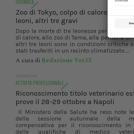
CRONACA
Zoo di Tokyo, colpo di calore: morti t
leoni, altri tre gravi
Dopo la morte di tre leonesse per sospetto
di calore, allo zoo di Tama, alla periferia di 
altri tre leoni sono in condizioni critiche 
stati trasferiti in un recinto climatizzato....
A cura di
Redazione Vet33
06/08/2026
ATTIVITÀ PROFESSIONALE
Riconoscimento titolo veterinario es
prove il 28-29 ottobre a Napoli
Il Ministero della Salute ha reso note l
della sessione autunnale della m
compensativa per il riconoscimento in I
delle qualifiche di medico veteri