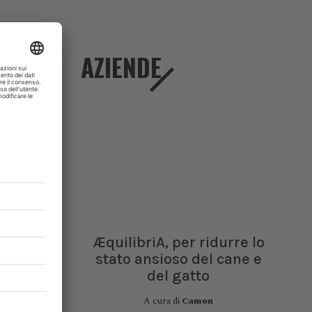
timi dati
AZIENDE
licazione
arato:
 sapere
. Ogni
er gli
la loro
curate
erinari e
ÆquilibriA, per ridurre lo
one 2025
stato ansioso del cane e
imali da
del gatto
A cura di
Camon