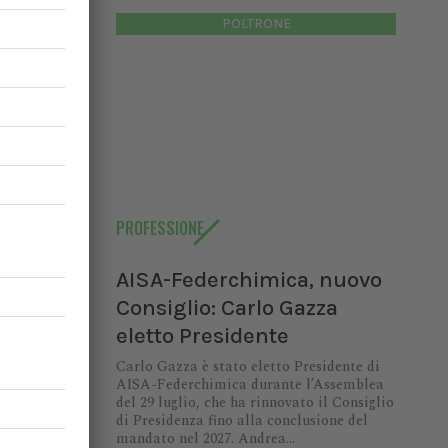
POLTRONE
PROFESSIONE
AISA-Federchimica, nuovo
Consiglio: Carlo Gazza
eletto Presidente
Carlo Gazza è stato eletto Presidente di
AISA-Federchimica durante l’Assemblea
del 29 luglio, che ha rinnovato il Consiglio
di Presidenza fino alla conclusione del
mandato nel 2027. Andrea...