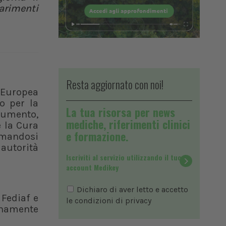
iarimenti
Resta aggiornato con noi!
 Europea
o per la
La tua risorsa per news
ocumento,
mediche, riferimenti clinici
e la Cura
e formazione.
ermandosi
 autorità
Iscriviti al servizio utilizzando il tuo
account Medikey
Dichiaro di aver letto e accetto
 Fediaf e
le condizioni di
privacy
ienamente