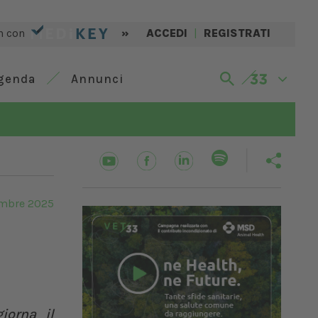
n con
»
ACCEDI
|
REGISTRATI
genda
Annunci
embre 2025
iorna il