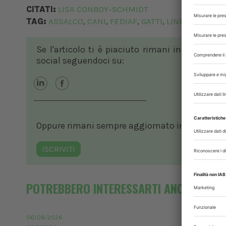
CITATI:
LISA CONBOY-SCHMIDT
TAG:
ASSALCO
CANI
FEDIAF
GATTI
LINEE GUIDA
P
,
,
,
,
,
Se l'articolo ti è piaciuto rimani in contatto
social seguendoci su:
Oppure rimani sempre aggiornato in ambito vete
ISCRIVITI
POTREBBERO INTERESSARTI ANCHE
06/08/2026