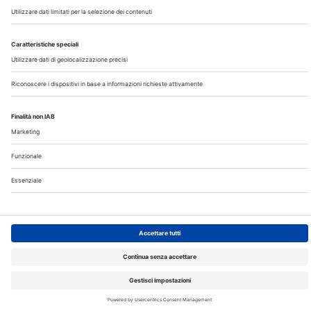
©2026 Edra S.p.a | www.edraspa.it | P.iva 08056040960
| Tel. 02/881841 | Sede legale: Viale Enrico Forlanini 21 -
20134 Milano (Italy)
Registrazione Tribunale di Milano n° 5578/2022 del
5/05/2022