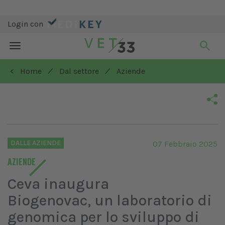
Login con
Toggle
navigation
/
/
< Home
Dal settore
Aziende
DALLE AZIENDE
07 Febbraio 2025
AZIENDE
Ceva inaugura
Biogenovac, un laboratorio di
genomica per lo sviluppo di