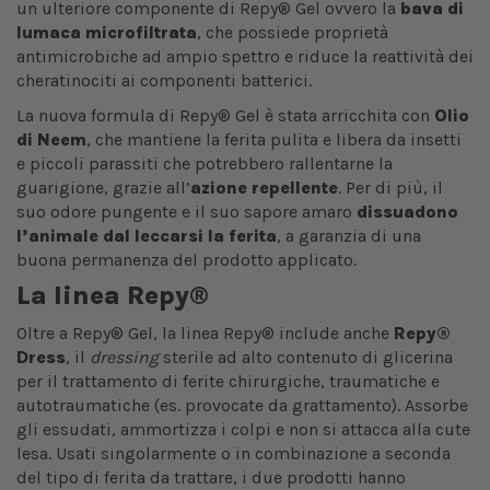
un ulteriore componente di Repy® Gel ovvero la
bava di
lumaca microfiltrata
, che possiede proprietà
antimicrobiche ad ampio spettro e riduce la reattività dei
cheratinociti ai componenti batterici.
La nuova formula di Repy® Gel è stata arricchita con
Olio
di Neem
, che mantiene la ferita pulita e libera da insetti
e piccoli parassiti che potrebbero rallentarne la
guarigione, grazie all’
azione repellente
. Per di più, il
suo odore pungente e il suo sapore amaro
dissuadono
l’animale dal leccarsi la ferita
, a garanzia di una
buona permanenza del prodotto applicato.
La linea Repy®
Oltre a Repy® Gel, la linea Repy® include anche
Repy®
Dress
, il
dressing
sterile ad alto contenuto di glicerina
per il trattamento di ferite chirurgiche, traumatiche e
autotraumatiche (es. provocate da grattamento). Assorbe
gli essudati, ammortizza i colpi e non si attacca alla cute
lesa. Usati singolarmente o in combinazione a seconda
del tipo di ferita da trattare, i due prodotti hanno