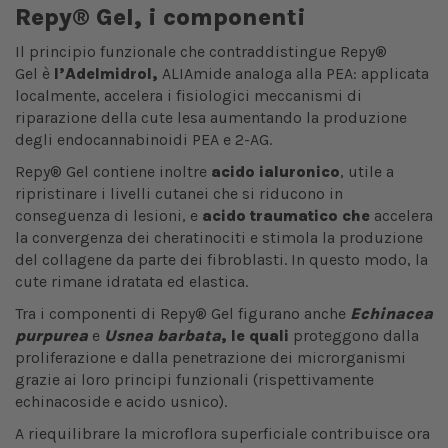
Repy® Gel, i componenti
Il principio funzionale che contraddistingue Repy®
Gel è
l’
Adelmidrol,
ALIAmide analoga alla PEA: applicata
localmente, accelera i fisiologici meccanismi di
riparazione della cute lesa aumentando la produzione
degli endocannabinoidi PEA e 2-AG.
Repy® Gel contiene inoltre
acido ialuronico
, utile a
ripristinare i livelli cutanei che si riducono in
conseguenza di lesioni, e
acido traumatico
che
accelera
la convergenza dei cheratinociti e stimola la produzione
del collagene da parte dei fibroblasti. In questo modo, la
cute rimane idratata ed elastica.
Tra i componenti di Repy® Gel figurano anche
Echinacea
purpurea
e
Usnea barbata
, le quali
proteggono dalla
proliferazione e dalla penetrazione dei microrganismi
grazie ai loro principi funzionali (rispettivamente
echinacoside e acido usnico).
A riequilibrare la microflora superficiale contribuisce ora