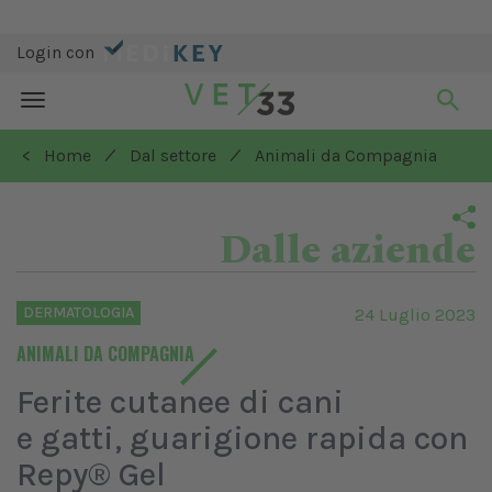
Login con
Toggle
navigation
/
/
< Home
Dal settore
Animali da Compagnia
Dalle aziende
DERMATOLOGIA
24 Luglio 2023
ANIMALI DA COMPAGNIA
Ferite cutanee di cani
e gatti, guarigione rapida con
Repy® Gel