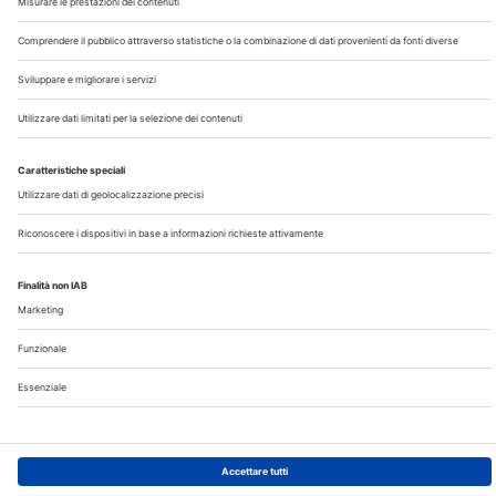
Chi Siamo
Contatti
Note Legali
Privacy
©2026 Edra S.p.a | www.edraspa.it | P.iva 08056040960
| Tel. 02/881841 | Sede legale: Viale Enrico Forlanini 21 -
20134 Milano (Italy)
Registrazione Tribunale di Milano n° 5578/2022 del
5/05/2022