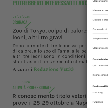
POTREBBERO INTERESSARTI ANCHE
06/08/2026
CRONACA
Zoo di Tokyo, colpo di calore: morti t
leoni, altri tre gravi
Dopo la morte di tre leonesse per sospetto
di calore, allo zoo di Tama, alla periferia di 
altri tre leoni sono in condizioni critiche 
stati trasferiti in un recinto climatizzato....
A cura di
Redazione Vet33
06/08/2026
ATTIVITÀ PROFESSIONALE
Riconoscimento titolo veterinario es
prove il 28-29 ottobre a Napoli