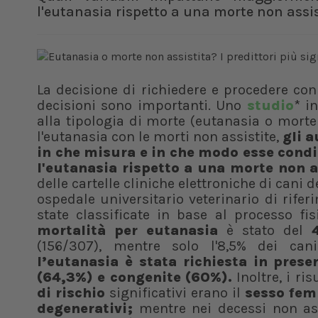
l'eutanasia rispetto a una morte non assis
La decisione di richiedere e procedere con 
decisioni sono importanti. Uno
studio
* i
alla tipologia di morte (eutanasia o morte
l'eutanasia con le morti non assistite,
gli 
in che misura e in che modo esse condiz
l'eutanasia rispetto a una morte non a
delle cartelle cliniche elettroniche di cani
ospedale universitario veterinario di rife
state classificate in base al processo fis
mortalità per eutanasia
è stato del
(156/307), mentre solo l'8,5% dei can
l’eutanasia è stata richiesta in pres
(64,3%) e congenite (60%).
Inoltre, i ri
di rischio
significativi erano il
sesso femm
degenerativi;
mentre nei decessi non assis