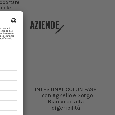
pportare
nimale.
eaching
AZIENDE
INTESTINAL COLON FASE
1 con Agnello e Sorgo
Bianco ad alta
digeribilità