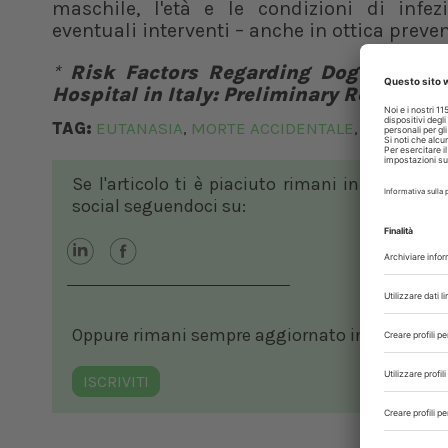
maschile, l'età e le condizioni di infe
eventuali interventi – anche in ottica preve
*
Risk Factors Regarding Dog Euthana
Hospital in Italy: Preliminary Results
TAG:
EUTANASIA
MORTE ACCIDENTALE
MORTE NON
,
,
Se l'articolo ti è piaciuto rimani in contatto
social seguendoci su:
Oppure rimani sempre aggiornato in ambito vete
ISCRIVITI