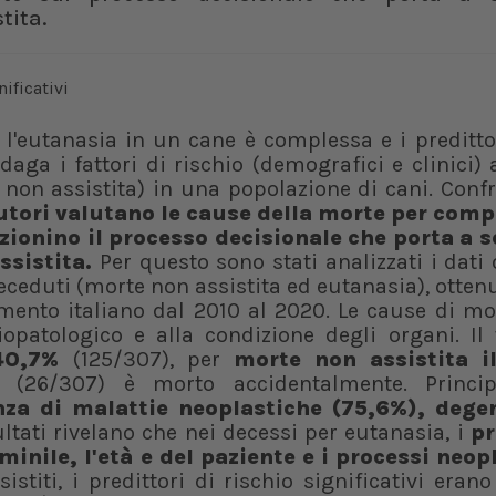
tita.
l'eutanasia in un cane è complessa e i predittor
ndaga i fattori di rischio (demografici e clinici) 
 non assistita) in una popolazione di cani. Con
autori valutano le cause della morte per com
ionino il processo decisionale che porta a s
ssistita.
Per questo sono stati analizzati i dati 
 deceduti (morte non assistita ed eutanasia), otten
rimento italiano dal 2010 al 2020. Le cause di m
iopatologico e alla condizione degli organi. Il
40,7%
(125/307), per
morte non assistita i
i (26/307) è morto accidentalmente. Princi
enza di malattie neoplastiche (75,6%), dege
sultati rivelano che nei decessi per eutanasia, i
pr
inile, l'età e del paziente e i processi neopl
titi, i predittori di rischio significativi erano