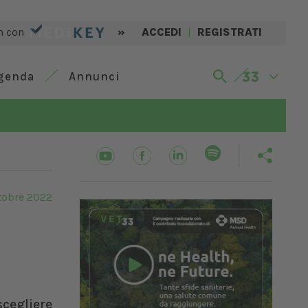
n con
»
ACCEDI
|
REGISTRATI
genda
Annunci
tobre 2022
cegliere