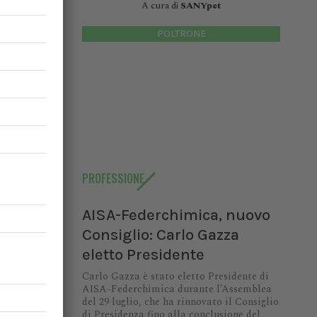
A cura di
SANYpet
POLTRONE
un
lcolo del
enimento
 gestione
PROFESSIONE
AISA-Federchimica, nuovo
Consiglio: Carlo Gazza
eletto Presidente
Carlo Gazza è stato eletto Presidente di
ia
AISA-Federchimica durante l’Assemblea
del 29 luglio, che ha rinnovato il Consiglio
di Presidenza fino alla conclusione del