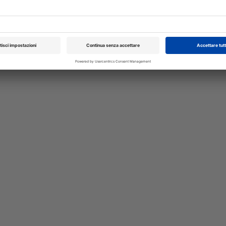
e date
Il Consiglio dei Ministri ha approvat
isura
definitiva i due decreti legislativi che
talia
l’Italia all’AI Act europeo: AgID e ACN s
nario
principali autorità nazionali, mentre per i
A cura di
Redazione Vet33
XXI Congresso
Pillole in Oftal
Nazionale UNISVET
10/10/2026
Dal 12/02/2027
al 14/02/2027
Roma (RM)