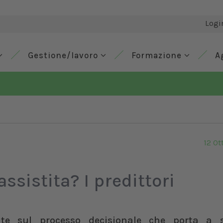
Logi
Gestione/lavoro
Formazione
A
12 Ot
ssistita? I predittori
te sul processo decisionale che porta a s