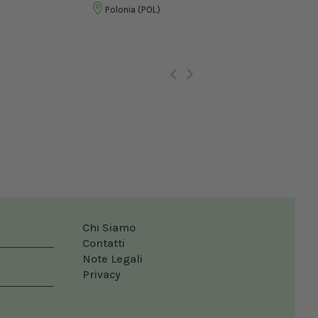
Vet
Polonia (POL)
Ro
Chi Siamo
Contatti
Note Legali
Privacy