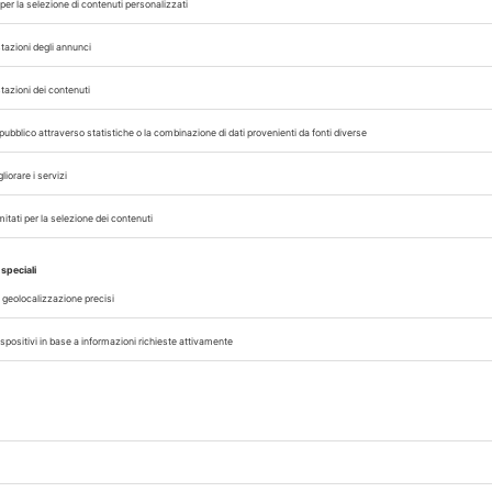
06/08/2026
CLINICA
re
Obesità nel cane, come costruire 
piano di dimagrimento efficace
 colpo
Dalla definizione del peso ideale al ca
Tokyo,
fabbisogno energetico, fino al mant
e sono
nel tempo: le indicazioni pratiche per la
clinica del cane obeso
A cura di
Redazione Vet33
06/08/2026
LEGISLAZIONE/FISCO
tero,
AI Act, formazione Ecm obbligator
sull’Intelligenza Artificiale