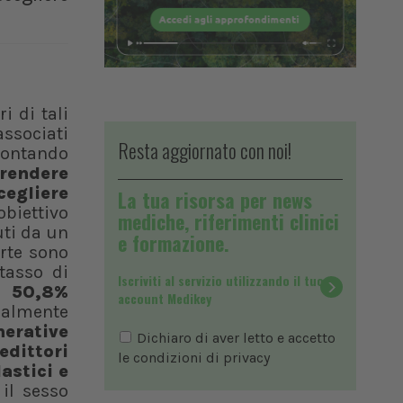
i di tali
associati
Resta aggiornato con noi!
frontando
prendere
cegliere
La tua risorsa per news
obiettivo
mediche, riferimenti clinici
uti da un
e formazione.
orte sono
 tasso di
Iscriviti al servizio utilizzando il tuo
l 50,8%
account Medikey
palmente
nerative
Dichiaro di aver letto e accetto
edittori
le condizioni di
privacy
astici e
 il sesso