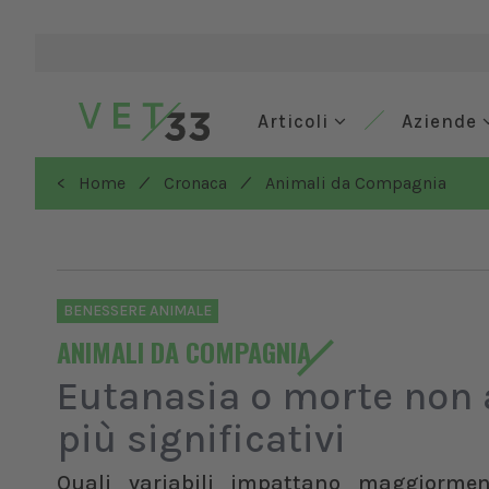
Articoli
Aziende
/
/
< Home
Cronaca
Animali da Compagnia
BENESSERE ANIMALE
ANIMALI DA COMPAGNIA
Eutanasia o morte non a
più significativi
Quali variabili impattano maggiormen