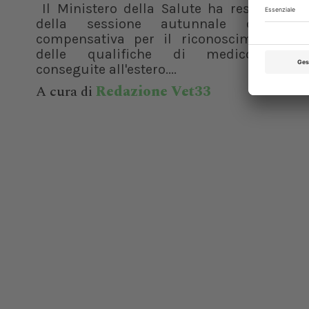
Il Ministero della Salute ha reso note l
della sessione autunnale della m
compensativa per il riconoscimento in I
delle qualifiche di medico veteri
conseguite all'estero....
A cura di
Redazione Vet33