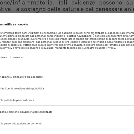
zione/infiammatoria. Tali evidenze possono su
ntiva - a sostegno della salute e del benessere a
sia and Causes of Death at a Veterinary T
 ASSISTITA
 con noi sui nostri canali
rinario, iscrivendoti alla nostra newsletter!