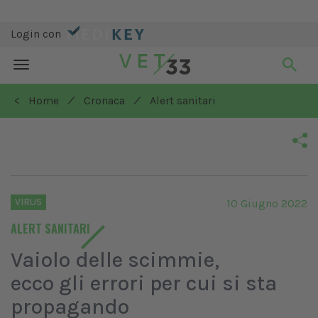
Login con
Toggle
navigation
/
/
< Home
Cronaca
Alert sanitari
VIRUS
10 Giugno 2022
ALERT SANITARI
Vaiolo delle scimmie,
ecco gli errori per cui si sta
propagando