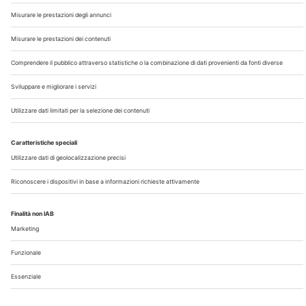
Chi Siamo
Contatti
Note Legali
Privacy
©2026 Edra S.p.a | www.edraspa.it | P.iva 08056040960
| Tel. 02/881841 | Sede legale: Viale Enrico Forlanini 21 -
20134 Milano (Italy)
Registrazione Tribunale di Milano n° 5578/2022 del
5/05/2022