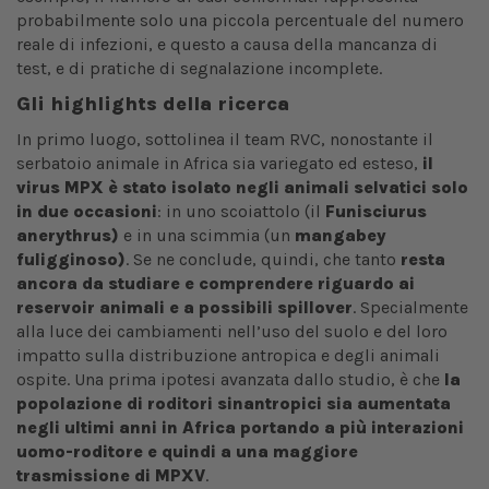
probabilmente solo una piccola percentuale del numero
reale di infezioni, e questo a causa della mancanza di
test, e di pratiche di segnalazione incomplete.
Gli highlights della ricerca
In primo luogo, sottolinea il team RVC, nonostante il
serbatoio animale in Africa sia variegato ed esteso,
il
virus MPX è stato isolato negli animali selvatici solo
in due occasioni
: in uno scoiattolo (il
Funisciurus
anerythrus)
e in una scimmia (un
mangabey
fuligginoso)
. Se ne conclude, quindi, che tanto
resta
ancora da studiare e comprendere riguardo ai
reservoir animali e a possibili spillover
. Specialmente
alla luce dei cambiamenti nell’uso del suolo e del loro
impatto sulla distribuzione antropica e degli animali
ospite. Una prima ipotesi avanzata dallo studio, è che
la
popolazione di roditori sinantropici sia aumentata
negli ultimi anni in Africa portando a più interazioni
uomo-roditore e quindi a una maggiore
trasmissione di MPXV
.