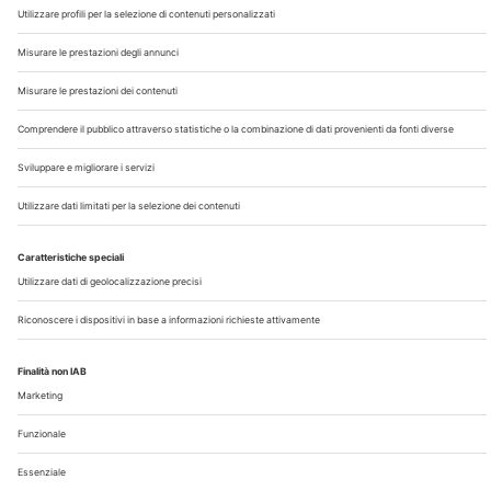
Chi Siamo
Contatti
Note Legali
Privacy
©2026 Edra S.p.a | www.edraspa.it | P.iva 08056040960
| Tel. 02/881841 | Sede legale: Viale Enrico Forlanini 21 -
20134 Milano (Italy)
Registrazione Tribunale di Milano n° 5578/2022 del
5/05/2022