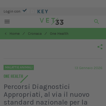
Login con
Toggle
navigation
/
/
< Home
Cronaca
One Health
MALATTIE ANIMALI
13 Gennaio 2026
ONE HEALTH
Percorsi Diagnostici
Appropriati, al via il nuovo
standard nazionale per la