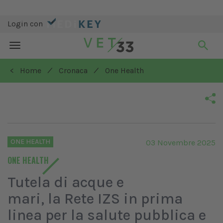
Login con
Toggle
navigation
/
/
< Home
Cronaca
One Health
ONE HEALTH
03 Novembre 2025
ONE HEALTH
Tutela di acque e
mari, la Rete IZS in prima
linea per la salute pubblica e