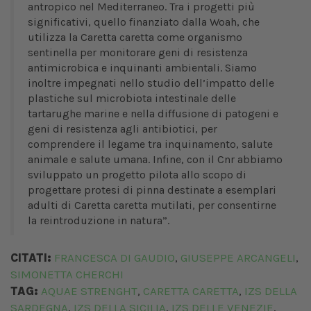
antropico nel Mediterraneo. Tra i progetti più
significativi, quello finanziato dalla Woah, che
utilizza la Caretta caretta come organismo
sentinella per monitorare geni di resistenza
antimicrobica e inquinanti ambientali. Siamo
inoltre impegnati nello studio dell’impatto delle
plastiche sul microbiota intestinale delle
tartarughe marine e nella diffusione di patogeni e
geni di resistenza agli antibiotici, per
comprendere il legame tra inquinamento, salute
animale e salute umana. Infine, con il Cnr abbiamo
sviluppato un progetto pilota allo scopo di
progettare protesi di pinna destinate a esemplari
adulti di Caretta caretta mutilati, per consentirne
la reintroduzione in natura”.
CITATI:
FRANCESCA DI GAUDIO
GIUSEPPE ARCANGELI
,
,
SIMONETTA CHERCHI
TAG:
AQUAE STRENGHT
CARETTA CARETTA
IZS DELLA
,
,
SARDEGNA
IZS DELLA SICILIA
IZS DELLE VENEZIE
,
,
,