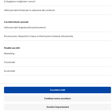
©2026 Edra S.p.a | www.edraspa.it | P.iva 08056040960
| Tel. 02/881841 | Sede legale: Viale Enrico Forlanini 21 -
20134 Milano (Italy)
Registrazione Tribunale di Milano n° 5578/2022 del
5/05/2022