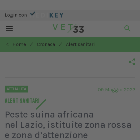
Login con
Toggle
navigation
/
/
< Home
Cronaca
Alert sanitari
ATTUALITÀ
09 Maggio 2022
ALERT SANITARI
Peste suina africana
nel Lazio, istituite zona rossa
e zona d’attenzione