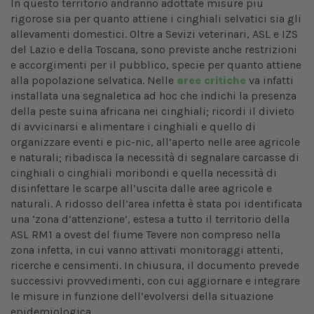
In questo territorio andranno adottate misure più
rigorose sia per quanto attiene i cinghiali selvatici sia gli
allevamenti domestici. Oltre a Sevizi veterinari, ASL e IZS
del Lazio e della Toscana, sono previste anche restrizioni
e accorgimenti per il pubblico, specie per quanto attiene
alla popolazione selvatica. Nelle
aree critiche
va infatti
installata una segnaletica ad hoc che indichi la presenza
della peste suina africana nei cinghiali; ricordi il divieto
di avvicinarsi e alimentare i cinghiali e quello di
organizzare eventi e pic-nic, all’aperto nelle aree agricole
e naturali; ribadisca la necessità di segnalare carcasse di
cinghiali o cinghiali moribondi e quella necessità di
disinfettare le scarpe all’uscita dalle aree agricole e
naturali. A ridosso dell’area infetta è stata poi identificata
una ‘zona d’attenzione’, estesa a tutto il territorio della
ASL RM1 a ovest del fiume Tevere non compreso nella
zona infetta, in cui vanno attivati monitoraggi attenti,
ricerche e censimenti. In chiusura, il documento prevede
successivi provvedimenti, con cui aggiornare e integrare
le misure in funzione dell’evolversi della situazione
epidemiologica.