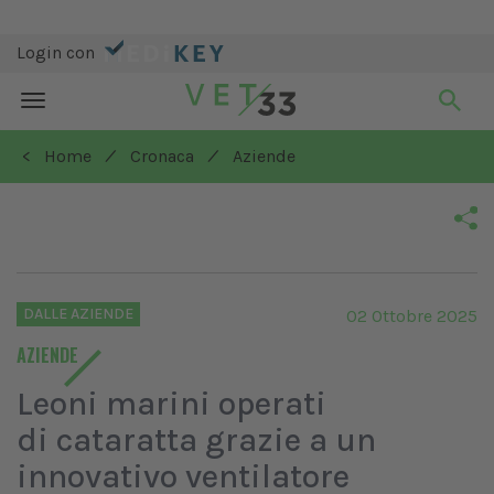
Login con
Toggle
navigation
/
/
< Home
Cronaca
Aziende
DALLE AZIENDE
02 Ottobre 2025
AZIENDE
Leoni marini operati
di cataratta grazie a un
innovativo ventilatore