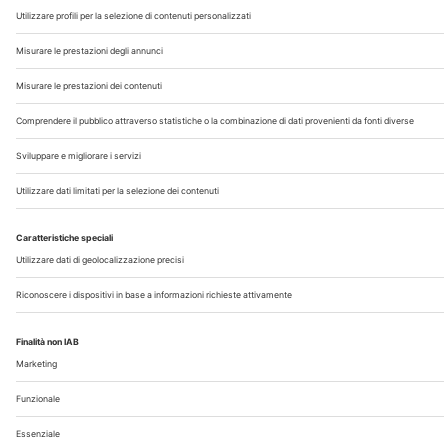
Chi Siamo
Contatti
Note Legali
Privacy
©2026 Edra S.p.a | www.edraspa.it | P.iva 08056040960
| Tel. 02/881841 | Sede legale: Viale Enrico Forlanini 21 -
20134 Milano (Italy)
Registrazione Tribunale di Milano n° 5578/2022 del
5/05/2022