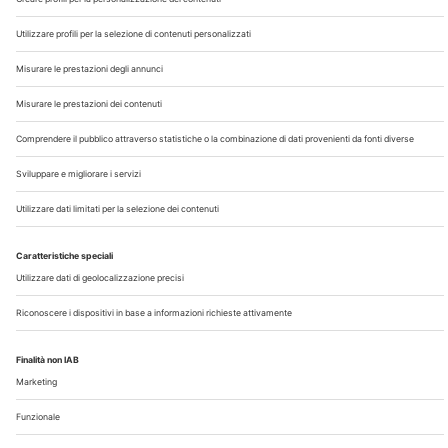
Chi Siamo
Contatti
Note Legali
Privacy
©2026 Edra S.p.a | www.edraspa.it | P.iva 08056040960
| Tel. 02/881841 | Sede legale: Viale Enrico Forlanini 21 -
20134 Milano (Italy)
Registrazione Tribunale di Milano n° 5578/2022 del
5/05/2022