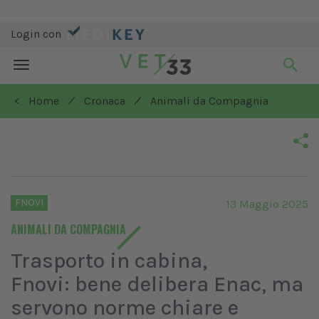
Login con
Toggle
navigation
/
/
< Home
Cronaca
Animali da Compagnia
FNOVI
13 Maggio 2025
ANIMALI DA COMPAGNIA
Trasporto in cabina,
Fnovi: bene delibera Enac, ma
servono norme chiare e