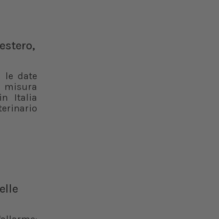
estero,
 le date
 misura
n Italia
rinario
elle