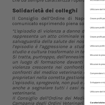
che da sempre caratterizza l’operato dell’O
Solidarietà dei colleghi
Il Consiglio dell’Ordine di Napoli e d
comunicato esprimendo piena solidarietà ai
“L’episodio di violenza a danno dei collegh
rappresenta un atto criminale verso la n
salvaguardia della salute dei nostri animal
l’episodio è l’aggressione a studenti e do
studio e cultura trasformato in teatro di vo
Si tratta, purtroppo, dell’ennesimo fatto d
un luogo di formazione davanti agli occh
violenza crescente nei confronti della n
confronti del medico veterinario e da una
proprietari nella corretta gestione dei loro
L’episodio, spregevole, non può e non deve i
anche a segnalare tutti i casi nei quali 
veterinarie.
Il Consiglio dell’Ordine dei Medici Veteri
Campania degli Ordini Veterinari esprimono