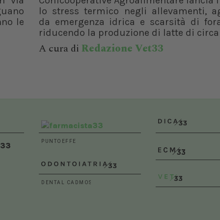
n via
Confcooperative Agroalimentare lancia l
eguano
lo stress termico negli allevamenti, a
nno le
da emergenza idrica e scarsità di fora
riducendo la produzione di latte di circa i
A cura di
Redazione Vet33