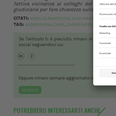
fattiva vicinanza ai colleghi del DMVPA 
giudiziarie per fare chiarezza sulla vicenda”
CITATI:
ANIELLO ANASTASIO
LUIGI NAVAS
MONICA 
,
,
TAG:
AGGRESSIONI
CANE
CARABINIERI
OSPEDALE 
,
,
,
Se l'articolo ti è piaciuto rimani in contatto
social seguendoci su:
Oppure rimani sempre aggiornato in ambito vete
ISCRIVITI
POTREBBERO INTERESSARTI ANCHE