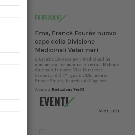
PROFESSIONE
messo un
Ema, Franck Fourès nuovo
di Napoli
capo della Divisione
ea nella
Medicinali Veterinari
ossibile,
L’Agenzia Europea per i Medicinali ha
 luogo di
annunciato due nomine ai vertici: Melanie
Carr sarà la nuova Vice Direttrice
raltro in
Esecutiva dal 1° agosto 2026, mentre
clima di
Franck Fourès, in arrivo dall’agenzia...
etto nei
A cura di
Redazione Vet33
ori e dei
EVENTI
genere ed
Vedi tutti
elle cure
Regionale
nnunciano