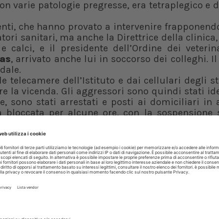
 con varie patologie pregresse, era tetraplegico e
enti, che hanno provato a intervenire frapponendo
ori sanitari, ma anche la Direttrice della clinica
 calci, e il presidente dell’Ordine dei veterin
vas
, arrivato anche lui in soccorso dei colleghi. Il
edale.
e telecamere dell’Istituto e dai cellulari degli s
e la vicenda. Gli aggressori sono quindi stati ide
 sono stati arrestati e posti ai domiciliari in 
ta bloccata per alcune ore, con la sospensione 
nimali. Per questo motivo, i responsabili oltre ch
erruzione di pubblico servizio.
ia
Aniello Anastasio
, si è detto sconcertato p
nza agli operatori vittime di aggressioni. È la pr
i in una clinica per animali:
ta situazioni difficili con professionalità e d
orio che ci ospita. La cartella clinica informati
a disposizione degli inquirenti nella massima tr