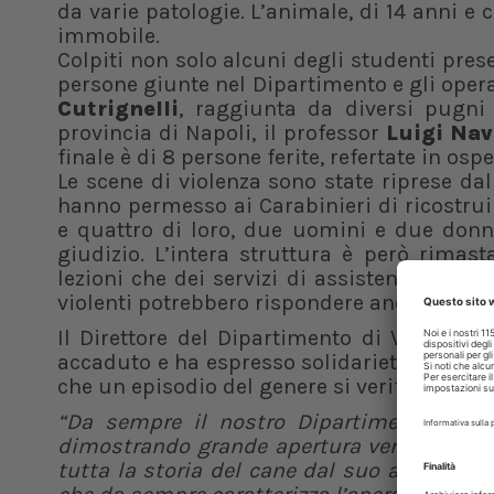
da varie patologie. L’animale, di 14 anni e
immobile.
Colpiti non solo alcuni degli studenti pres
persone giunte nel Dipartimento e gli operat
Cutrignelli
, raggiunta da diversi pugni e
provincia di Napoli, il professor
Luigi Na
finale è di 8 persone ferite, refertate in osp
Le scene di violenza sono state riprese dall
hanno permesso ai Carabinieri di ricostruir
e quattro di loro, due uomini e due donne,
giudizio. L’intera struttura è però rimas
lezioni che dei servizi di assistenza agli a
violenti potrebbero rispondere anche di int
Il Direttore del Dipartimento di Veterinar
accaduto e ha espresso solidarietà e vicina
che un episodio del genere si verifica infatt
“Da sempre il nostro Dipartimento affron
dimostrando grande apertura verso il territ
tutta la storia del cane dal suo arrivo è 