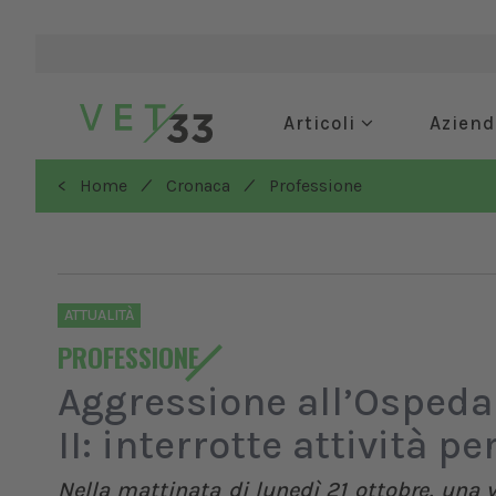
Articoli
Azien
/
/
< Home
Cronaca
Professione
ATTUALITÀ
PROFESSIONE
Aggressione all’Ospedal
II: interrotte attività pe
Nella mattinata di lunedì 21 ottobre, una v