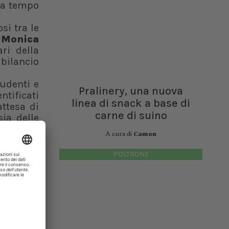
 da tempo
si tra le
,
Monica
ari della
 bilancio
tudenti e
Pralinery, una nuova
ntificati
linea di snack a base di
attesa di
carne di suino
sia delle
e di atti
A cura di
Camon
POLTRONE
er quanto
ima volta
edizione
zzata con
asparenza