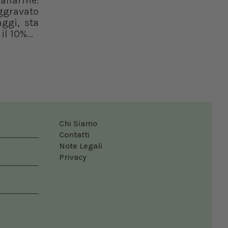
'allarme:
ggravato
ggi, sta
l 10%...
Chi Siamo
Contatti
Note Legali
Privacy