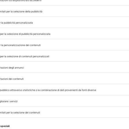
spedale Veterinario”
.
ella Federazione Regionale degli Ordini ha e
 colleghi coinvolti nell’accaduto:
i operatori sanitari del DMVPA della Federico II 
ostra amata professione, da sempre in prima lin
i da compagnia. A rendere ancora più grave, se p
ttorandi nel contesto delle sale dell’Ateneo, un
lgare aggressione.
i cronaca, aggravato del fatto che sia avvenuto pe
i di studenti e tirocinanti, che testimonia un 
ostra categoria, frutto di una mancanza di risp
 mancanza di consapevolezza da parte dei detent
 amici a quattro zampe.
ntimidire i nostri colleghi a denunciare atti del 
è ravvedibile il maltrattamento per omissione d
nari della provincia di Napoli e la Federazione 
 piena solidarietà ai colleghi aggrediti e prea