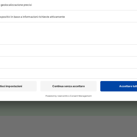
nel procedimento che ne scaturirà davanti alle 
XXI Congresso
Pillole in Oftal
.
Nazionale UNISVET
10/10/2026
CUTRIGNELLI
Dal 12/02/2027
al 14/02/2027
Roma (RM)
VETERINARIO
UNIVERSITà DEGLI STUDI DI NAPOLI FEDERIC
,
Bologna (BO)
 con noi sui nostri canali
rinario, iscrivendoti alla nostra newsletter!