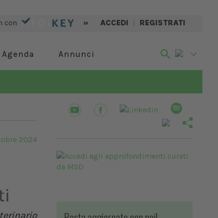
n con
»
ACCEDI
|
REGISTRATI
Agenda
Annunci
tobre 2024
ti
Resta aggiornato con noi!
terinario