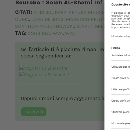
Bouraba
e
Salah AL-Shami
. Infine, per 
CITATI:
ANIS BOURABA
ARTURO MEJORADA
CHIN-
,
,
OUMA
JOHN DE JONG
MARK SCHIPP
NANDIPHA N
,
,
,
SHANNON MESENHOWSKI
SLAVEN GRBIC
,
TAG:
CONSIGLIO WVA
WVA
,
Se l'articolo ti è piaciuto rimani in contatto
social seguendoci su:
Oppure rimani sempre aggiornato in ambito vete
ISCRIVITI