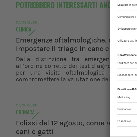
POTREBBERO INTERESSARTI ANCHE
07/08/2026
CLINICA
Emergenze oftalmologiche, come
impostare il triage in cane e gatto
Dalla distinzione tra emergenza e ur
all’ordine corretto dei test diagnostici, i pr
per una visita oftalmologica efficace 
compromettere la valutazione del paziente
07/08/2026
CRONACA
Eclissi del 12 agosto, come reagisco
cani e gatti