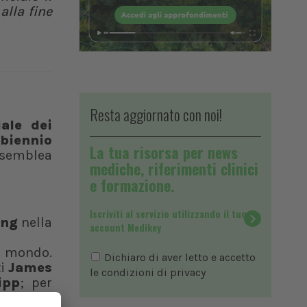
alla fine
Resta aggiornato con noi!
ale dei
 biennio
La tua risorsa per news
ssemblea
mediche, riferimenti clinici
e formazione.
Iscriviti al servizio utilizzando il tuo
ong
nella
account Medikey
el mondo.
Dichiaro di aver letto e accetto
ti
James
le condizioni di
privacy
ipp
; per
ente
Anis