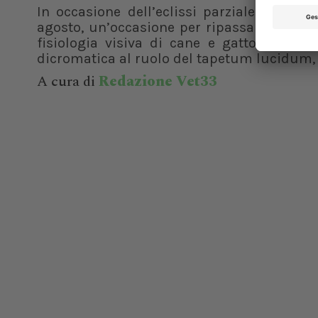
In occasione dell’eclissi parziale di sole 
agosto, un’occasione per ripassare le basi
fisiologia visiva di cane e gatto. Dalla v
dicromatica al ruolo del tapetum lucidum, f
A cura di
Redazione Vet33