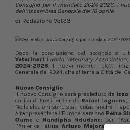
Consiglio per il mandato 2024-2026. I nuov
dell’Assemblea Generale del 16 aprile
di
Redazione Vet33
Dopo la conclusione del secondo e ulti
Veterinari
(
World Veterinary Association
,
2024-2026
. I nuovi membri eletti ini
Generale del 2024, che si terrà a Città del Ca
Nuovo Consiglio
Il nuovo Consiglio sarà presieduto da
Isao
carica di Presidente e da
Rafael Laguens
,
Nelle elezioni sono stati votati anche i rap
A rappresentare l’Europa saranno
Petra S
Ouma
e
Nandipha Ndudane
; per l’As
l’America latina
Arturo Mejorada
e
He