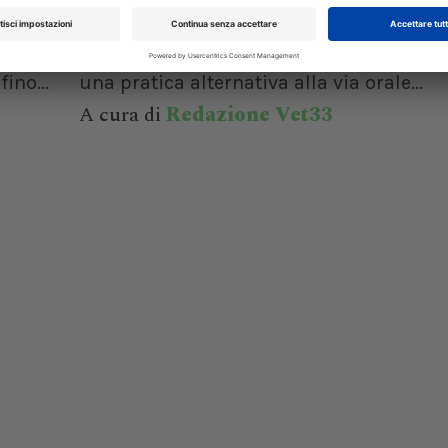
del 12
La fluoxetina, SSRI impiegato in veterinar
 della
trattamento dei disturbi comportament
isione
essere allestita in formulazione trans
ino...
una pratica alternativa alla via orale...
A cura di
Redazione Vet33
XXI Congresso
Pillole in Oftal
Nazionale UNISVET
10/10/2026
Dal 12/02/2027
al 14/02/2027
Roma (RM)
Bologna (BO)