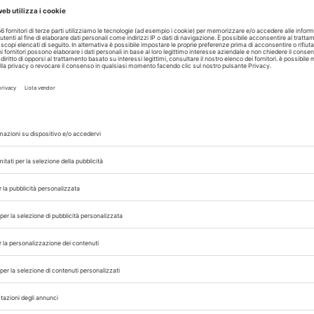
il Nord America
Enid Stiles
e
Shannon Mesenhow
CHENG CHOU
ENID STILES
HELIO BLUME
ISAO KURAUCHI
,
,
,
,
DUDANE
PETRA SINDERN
RAFAEL LAGUENS
SALAH AL-SH
,
,
,
 con noi sui nostri canali
rinario, iscrivendoti alla nostra newsletter!