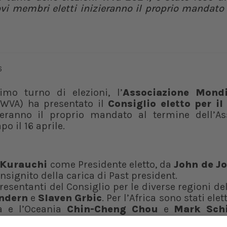
i membri eletti inizieranno il proprio mandato 
mo turno di elezioni, l’
Associazione Mondi
 WVA) ha presentato il
Consiglio eletto per il
zieranno il proprio mandato al termine dell’A
po il 16 aprile.
 Kurauchi
come Presidente eletto, da
John de J
 insignito della carica di Past president.
presentanti del Consiglio per le diverse regioni d
indern
e
Slaven Grbic
. Per l’Africa sono stati elet
ia e l’Oceania
Chin-Cheng Chou
e
Mark Sch
lio Blume
;
per il Nord Africa e il Medio Ori