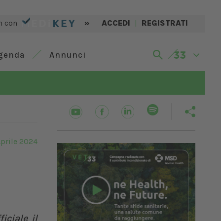
n con
»
ACCEDI
|
REGISTRATI
genda
Annunci
prile 2024
iciale il