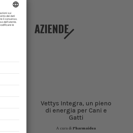
ski
.
JAMES
AMI
,
AZIENDE
Vettys Integra, un pieno
di energia per Cani e
Gatti
A cura di
Pharmaidea