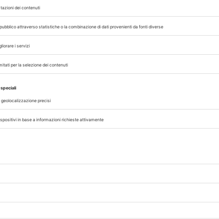
07/08/2026
DAL SETTORE
AISA-Federchimica, nuovo Consigl
Carlo Gazza eletto Presidente
genza
Carlo Gazza è stato eletto Presidente 
incipi
Federchimica durante l’Assemblea del 2
senza
che ha rinnovato il Consiglio di Presid
alla conclusione del mandato nel 2027. A
A cura di
Redazione Vet33
07/08/2026
CLINICA
no
Disturbi comportamentali, una
preparazione di fluoxetina trans