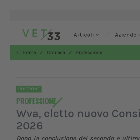
Articoli
Aziende
/
/
< Home
Cronaca
Professione
POLTRONE
PROFESSIONE
Wva, eletto nuovo Cons
2026
Dopo la conclusione del secondo e ultimo 