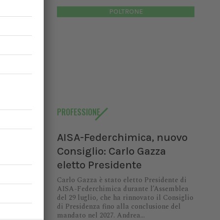
POLTRONE
io:
di AISA-
9 luglio,
PROFESSIONE
enza fino
ndrea...
AISA-Federchimica, nuovo
Consiglio: Carlo Gazza
eletto Presidente
Carlo Gazza è stato eletto Presidente di
AISA-Federchimica durante l’Assemblea
del 29 luglio, che ha rinnovato il Consiglio
di Presidenza fino alla conclusione del
dermica
mandato nel 2027. Andrea...