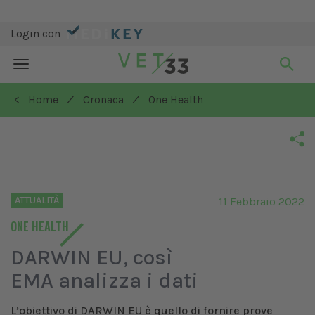
Login con
Toggle
navigation
/
/
< Home
Cronaca
One Health
ATTUALITÀ
11 Febbraio 2022
ONE HEALTH
DARWIN EU, così
EMA analizza i dati
L’obiettivo di DARWIN EU è quello di fornire prove