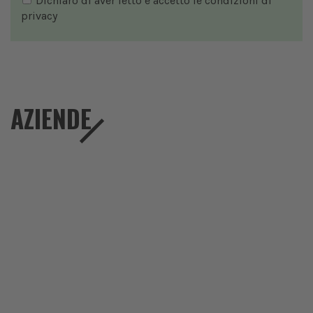
Dichiaro di aver letto e accetto le condizioni di
privacy
AZIENDE