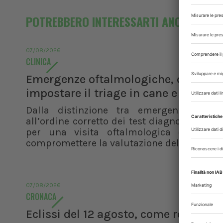
POTREBBERO INTERESSARTI ANCHE
07/08/2026
CLINICA
Emergenze oftalmologiche, come
impostare il triage in cane e gatto
Dalla distinzione tra emergenza e ur
all’ordine corretto dei test diagnostici, i pr
per una visita oftalmologica efficace 
compromettere la valutazione del paziente
07/08/2026
CRONACA
Eclissi del 12 agosto, come reagisco