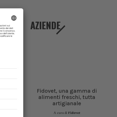
enere i loro
AZIENDE
Fidovet, una gamma di
alimenti freschi, tutta
artigianale
A cura di
Fidovet