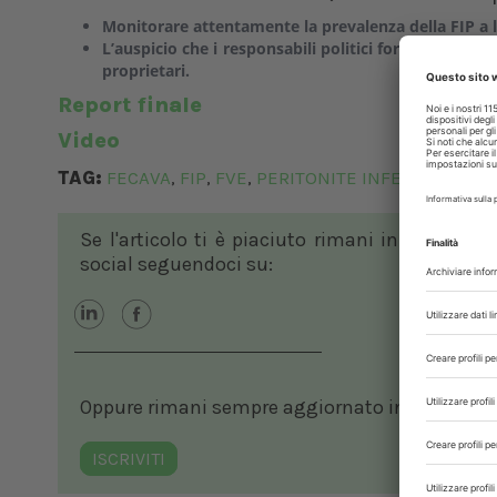
Monitorare attentamente la prevalenza della FIP a l
L’auspicio che i responsabili politici forniscano ai v
proprietari.
Report finale
Video
TAG:
FECAVA
FIP
FVE
PERITONITE INFETTIVA FELI
,
,
,
Se l'articolo ti è piaciuto rimani in contatto
social seguendoci su:
Oppure rimani sempre aggiornato in ambito vete
ISCRIVITI