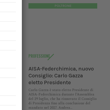
POLTRONE
io:
di AISA-
PROFESSIONE
9 luglio,
enza fino
AISA-Federchimica, nuovo
ndrea...
Consiglio: Carlo Gazza
eletto Presidente
Carlo Gazza è stato eletto Presidente di
AISA-Federchimica durante l’Assemblea
del 29 luglio, che ha rinnovato il Consiglio
di Presidenza fino alla conclusione del
mandato nel 2027. Andrea...