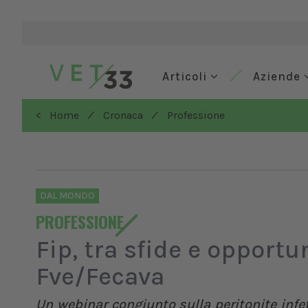
Articoli
Aziende
/
/
< Home
Cronaca
Professione
DAL MONDO
PROFESSIONE
Fip, tra sfide e opportu
Fve/Fecava
Un webinar congiunto sulla peritonite infett