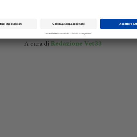
preparazione di fluoxetina trans
del 12
La fluoxetina, SSRI impiegato in veterinar
 della
trattamento dei disturbi comportament
isione
essere allestita in formulazione trans
ino...
una pratica alternativa alla via orale...
A cura di
Redazione Vet33
XXI Congresso
Pillole in Oftal
Nazionale UNISVET
10/10/2026
Dal 12/02/2027
al 14/02/2027
Roma (RM)
Bologna (BO)