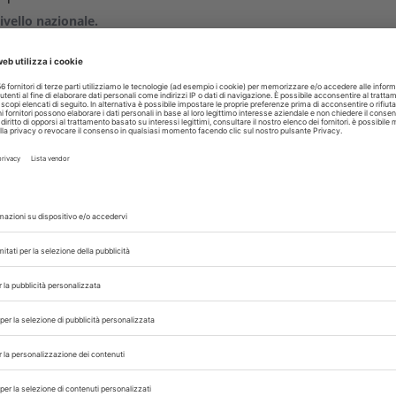
ivello nazionale.
eterinari una soluzione legale per trattare i gatti con la FIP e sost
NA
 con noi sui nostri canali
rinario, iscrivendoti alla nostra newsletter!