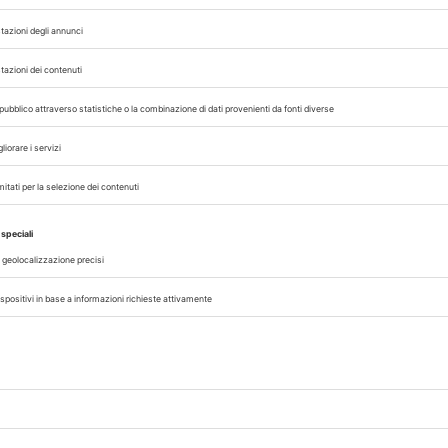
07/08/2026
DAL SETTORE
AISA-Federchimica, nuovo Consigl
Carlo Gazza eletto Presidente
genza
Carlo Gazza è stato eletto Presidente 
incipi
Federchimica durante l’Assemblea del 2
senza
che ha rinnovato il Consiglio di Presid
alla conclusione del mandato nel 2027. A
A cura di
Redazione Vet33
07/08/2026
CLINICA
no
Disturbi comportamentali, una