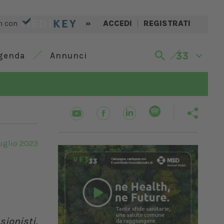
n con
»
ACCEDI
|
REGISTRATI
genda
Annunci
uglio 2023
sionisti,