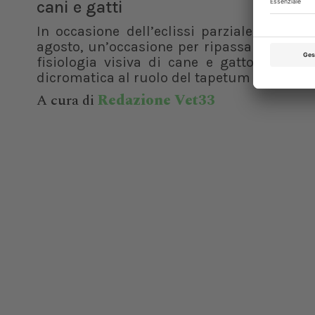
cani e gatti
In occasione dell’eclissi parziale di sole 
agosto, un’occasione per ripassare le basi
fisiologia visiva di cane e gatto. Dalla v
dicromatica al ruolo del tapetum lucidum, f
A cura di
Redazione Vet33