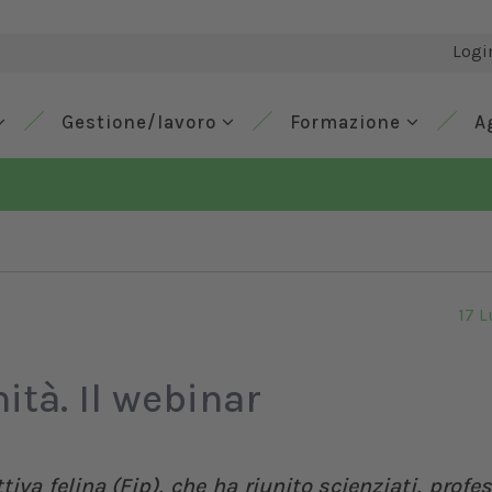
Logi
Gestione/lavoro
Formazione
A
17 L
nità. Il webinar
iva felina (Fip), che ha riunito scienziati, profes