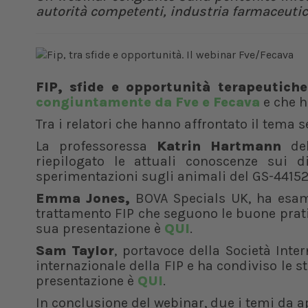
autorità competenti, industria farmaceutica
FIP, sfide e opportunità terapeutich
congiuntamente da Fve e Fecava
e che h
Tra i relatori che hanno affrontato il tema 
La professoressa
Katrin Hartmann
del
riepilogato le attuali conoscenze sui di
sperimentazioni sugli animali del GS-44152
Emma Jones,
BOVA Specials UK, ha esami
trattamento FIP che seguono le buone pratic
sua presentazione è
QUI
.
Sam Taylor
, portavoce della Società Inte
internazionale della FIP e ha condiviso le sto
presentazione è
QUI
.
In conclusione del webinar, due i temi da ap