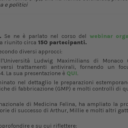
 e politici
e.
Se ne è parlato nel corso del
webinar orga
a riunito circa
150 partecipanti.
secondo diversi approcci:
l'Università Ludwig Maximilians di Monaco 
versi trattamenti antivirali, fornendo un foc
4. La sua presentazione è
QUI
.
nato nel dettaglio le preparazioni estemporane
he di fabbricazione (GMP) e molti controlli di qu
rnazionale di Medicina Felina, ha ampliato la pr
rie di successo di Arthur, Millie e molti altri gatt
profondire e su cui riflettere: