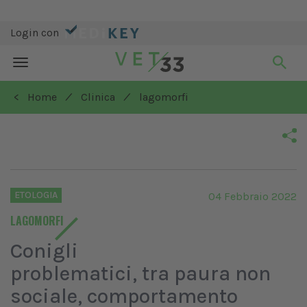
Login con
Toggle
navigation
/
/
< Home
Clinica
lagomorfi
ETOLOGIA
04 Febbraio 2022
LAGOMORFI
Conigli
problematici, tra paura non
sociale, comportamento