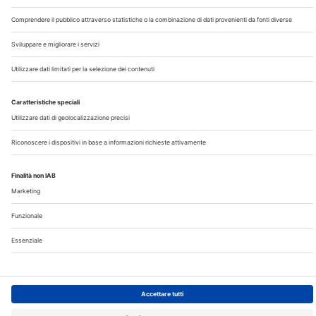
Chi Siamo
Contatti
Note Legali
Privacy
©2026 Edra S.p.a | www.edraspa.it | P.iva 08056040960
| Tel. 02/881841 | Sede legale: Viale Enrico Forlanini 21 -
20134 Milano (Italy)
Registrazione Tribunale di Milano n° 5578/2022 del
5/05/2022