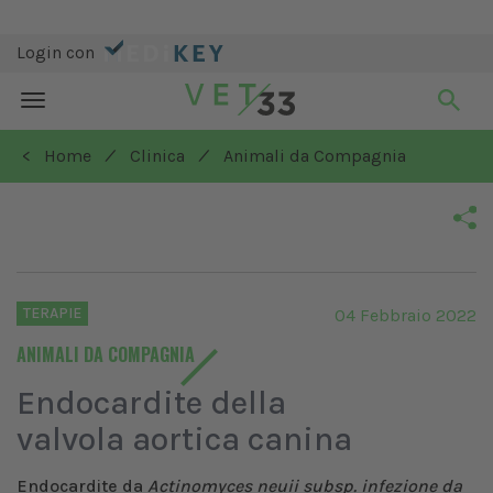
Login con
Toggle
navigation
/
/
< Home
Clinica
Animali da Compagnia
TERAPIE
04 Febbraio 2022
ANIMALI DA COMPAGNIA
Endocardite della
valvola aortica canina
Endocardite da
Actinomyces neuii subsp. infezione da