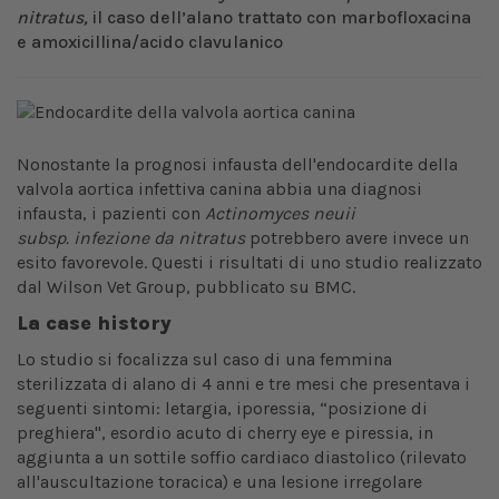
nitratus,
il caso dell’alano
trattato con marbofloxacina
e amoxicillina/acido clavulanico
Nonostante la prognosi infausta dell'endocardite della
valvola aortica infettiva canina abbia una diagnosi
infausta, i pazienti con
Actinomyces neuii
subsp. infezione da nitratus
potrebbero avere invece un
esito favorevole. Questi i risultati di uno studio realizzato
dal Wilson Vet Group, pubblicato su BMC.
La case history
Lo studio si focalizza sul caso di una femmina
sterilizzata di alano di 4 anni e tre mesi che presentava i
seguenti sintomi: letargia, iporessia, “posizione di
preghiera", esordio acuto di cherry eye e piressia, in
aggiunta a un sottile soffio cardiaco diastolico (rilevato
all'auscultazione toracica) e una lesione irregolare