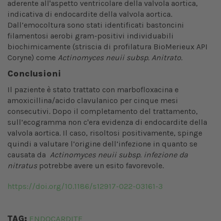
aderente all'aspetto ventricolare della valvola aortica,
indicativa di endocardite della valvola aortica.
Dall’emocoltura sono stati identificati bastoncini
filamentosi aerobi gram-positivi individuabili
biochimicamente (striscia di profilatura BioMerieux API
Coryne) come
Actinomyces neuii subsp. Anitrato.
Conclusioni
Il paziente è stato trattato con marbofloxacina e
amoxicillina/acido clavulanico per cinque mesi
consecutivi. Dopo il completamento del trattamento,
sull’ecogramma non c'era evidenza di endocardite della
valvola aortica. Il caso, risoltosi positivamente, spinge
quindi a valutare l’origine dell’infezione in quanto se
causata da
Actinomyces neuii subsp. infezione da
nitratus
potrebbe avere un esito favorevole.
https://doi.org/10.1186/s12917-022-03161-3
TAG:
ENDOCARDITE