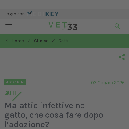
Login con
Toggle
navigation
/
/
< Home
Clinica
Gatti
ADOZIONI
03 Giugno 2026
GATTI
Malattie infettive nel
gatto, che cosa fare dopo
l’adozione?