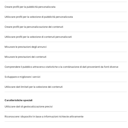
Chi Siamo
Contatti
Note Legali
Privacy
©2026 Edra S.p.a | www.edraspa.it | P.iva 08056040960
| Tel. 02/881841 | Sede legale: Viale Enrico Forlanini 21 -
20134 Milano (Italy)