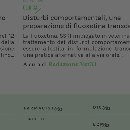
07/08/2026
Dal 12/02/2027
al 14/02/2027
Roma (RM)
CLINICA
Bologna (BO)
no
Disturbi comportamentali, una
preparazione di fluoxetina trans
del 12
La fluoxetina, SSRI impiegato in veterinar
 della
trattamento dei disturbi comportament
isione
essere allestita in formulazione trans
ino...
una pratica alternativa alla via orale...
A cura di
Redazione Vet33