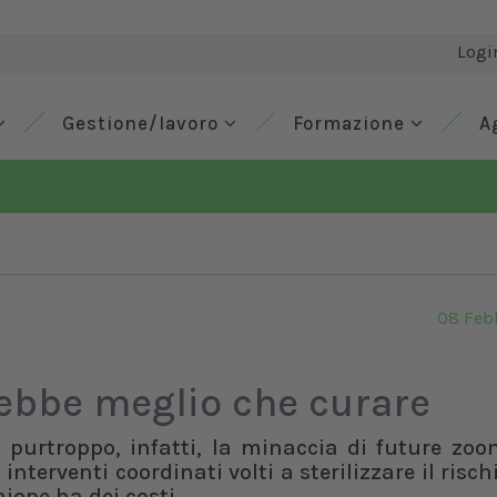
Logi
Gestione/lavoro
Formazione
A
08 Feb
rebbe meglio che curare
: purtroppo, infatti, la minaccia di future zoo
terventi coordinati volti a sterilizzare il risc
miope ha dei costi