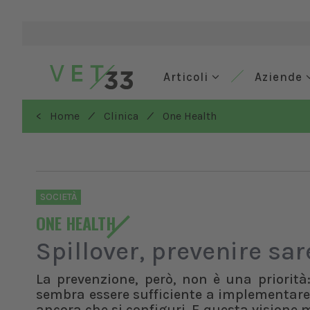
Articoli
Aziende
/
/
< Home
Clinica
One Health
SOCIETÀ
ONE HEALTH
Spillover, prevenire sa
La prevenzione, però, non è una priorità
sembra essere sufficiente a implementare in
ancora che si configuri. E questa visione 