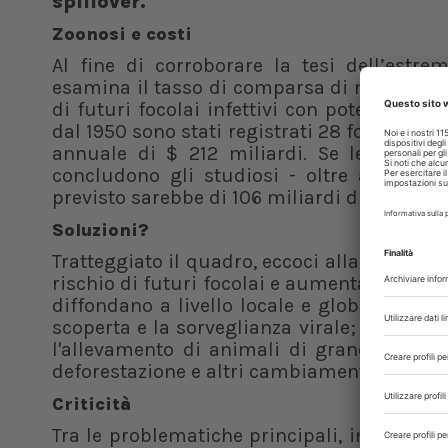
spillover.
Zoonosi e costi
Al fine di corroborare la tesi dell’estre
esamina il tasso di comparsa di nuovi virus
di futuri focolai infettivi con potenzial
dal 1950 sono stati registrati 28 focolai, pa
annuale di $ 212 miliardi. Se le azioni 
concludono gli studiosi - oltre a dimezz
previsto sarebbe di 106 miliardi di dollari.
Soluzioni?
Tratteggiato il quadro, eccoci alla domanda
rischio di futuri focolai e aumentare la ve
diffondano a livello locale e globale?” Tre
scoperta e la sorveglianza virale; monitora
l'allevamento di animali di grandi dimensi
deforestazione e altri cambiamenti nell'uso 
Criticità
Tra le problematiche principali, inoltre, lo