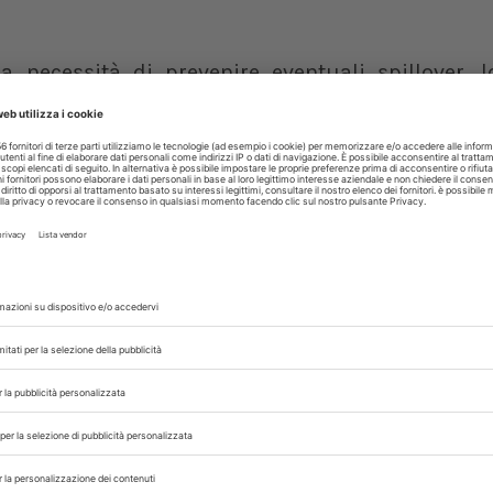
ma necessità di prevenire eventuali spillover, 
 zoonotici nel tempo e i costi necessari a ridurre
e pandemico. Da questo approccio, emerge per es
ri cioè a una media di 0,40 focolai all'anno e a un
di prevenzione dimezzassero tali perdite econ
are i costi di mortalità, il risparmio annuo ag
 del secolo: “Cosa possiamo fare per ridurre al 
locità di rilevamento di nuovi agenti patogeni pri
 le linee di azione prospettate dallo studio: esp
re la caccia e il commercio della fauna selvatic
oni ad alta densità per le infezioni virali; pre
del suolo associati all'espansione agricola.
 studio sottolinea la
carenza di veterinari
, spec