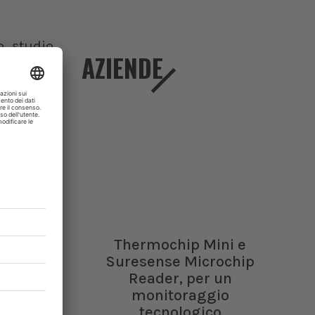
lo studio
AZIENDE
 i rischi
empio che
a perdita
omiche -
giuntivo
minimo il
ma che si
andere la
a, nonché
Thermochip Mini e
venire la
Suresense Microchip
Reader, per un
monitoraggio
ialmente
tecnologico