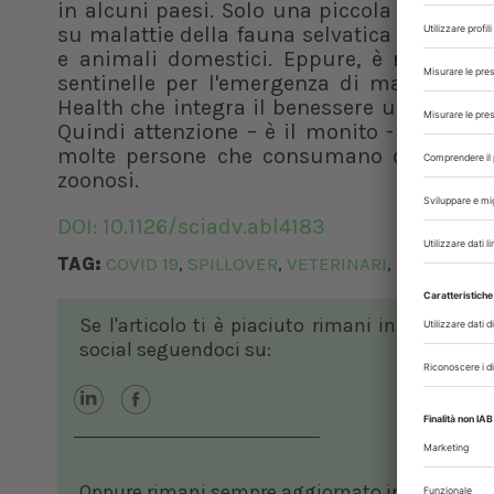
in alcuni paesi. Solo una piccola percentua
su malattie della fauna selvatica e virus i
e animali domestici. Eppure, è noto com
sentinelle per l'emergenza di malattie. Son
Health che integra il benessere umano e ani
Quindi attenzione – è il monito - un paese 
molte persone che consumano o commerc
zoonosi.
DOI: 10.1126/sciadv.abl4183
TAG:
COVID 19
SPILLOVER
VETERINARI
ZOONOSI
,
,
,
Se l'articolo ti è piaciuto rimani in contatto
social seguendoci su:
Oppure rimani sempre aggiornato in ambito vete