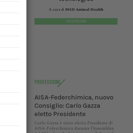
 - lavora
domestico
A cura di
MSD Animal Health
ale come
POLTRONE
to di One
ticolare.
ficiali e
schio di
PROFESSIONE
AISA-Federchimica, nuovo
Consiglio: Carlo Gazza
eletto Presidente
Carlo Gazza è stato eletto Presidente di
AISA-Federchimica durante l’Assemblea