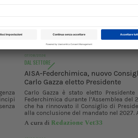
07/08/2026
DAL SETTORE
AISA-Federchimica, nuovo Consigl
Carlo Gazza eletto Presidente
genza
Carlo Gazza è stato eletto Presidente 
incipi
Federchimica durante l’Assemblea del 2
senza
che ha rinnovato il Consiglio di Presid
alla conclusione del mandato nel 2027. A
XXI Congresso
Pillole in Oftal
A cura di
Redazione Vet33
Nazionale UNISVET
10/10/2026