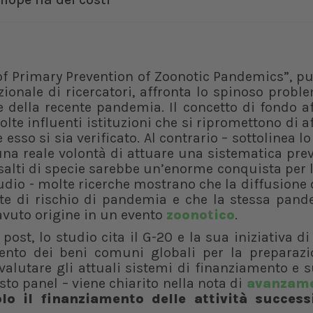
 of Primary Prevention of Zoonotic Pandemics”, p
onale di ricercatori, affronta lo spinoso probl
 della recente pandemia. Il concetto di fondo a
lte influenti istituzioni che si ripromettono di a
sso si sia verificato. Al contrario – sottolinea lo
una reale volontà di attuare una sistematica pre
salti di specie sarebbe un’enorme conquista per 
udio - molte ricerche mostrano che la diffusione 
nte di rischio di pandemia e che la stessa pand
vuto origine in un evento
zoonotico
.
ost, lo studio cita il G-20 e la sua iniziativa d
ento dei beni comuni globali per la preparazi
"valutare gli attuali sistemi di finanziamento e 
sto panel – viene chiarito nella nota di
avanzame
lo il finanziamento delle attività success