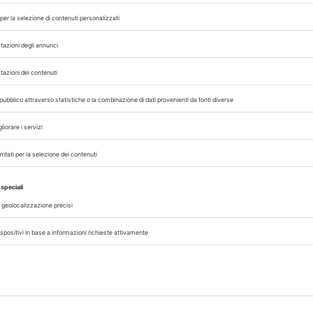
le di operatori veterinari – sottolinea la ricerca
nsoliti. La maggior parte si occupa di bestiame 
e i veterinari abbiano avuto un ruolo princip
o stati, infatti, i principali fautori del concet
male in senso lato e le malattie infettive in par
con pochi veterinari, molte specie di bacini arti
iano fauna selvatica sarà maggiormente a ri
 con noi sui nostri canali
rinario, iscrivendoti alla nostra newsletter!