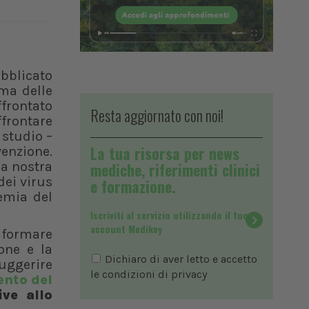
ubblicato
ema delle
ffrontato
Resta aggiornato con noi!
ffrontare
 studio –
La tua risorsa per news
venzione.
la nostra
mediche, riferimenti clinici
dei virus
e formazione.
emia del
Iscriviti al servizio utilizzando il tuo
account Medikey
i formare
one e la
Dichiaro di aver letto e accetto
suggerire
le condizioni di
privacy
nto del
ive allo