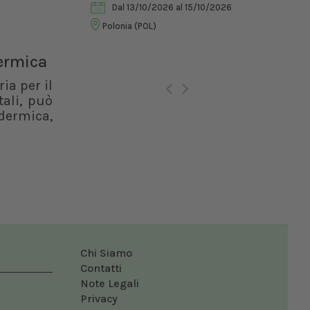
Dal 13/10/2026
al 15/10/2026
Vet
Polonia (POL)
dermica
Ro
ia per il
ali, può
dermica,
Chi Siamo
Contatti
Note Legali
Privacy