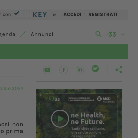
n con
»
ACCEDI
|
REGISTRATI
genda
Annunci
braio 2022
nosi non
hio prima