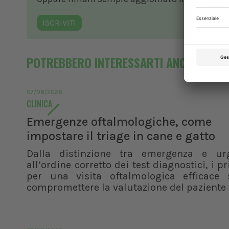
ISCRIVITI
POTREBBERO INTERESSARTI ANCHE
07/08/2026
CLINICA
Emergenze oftalmologiche, come
impostare il triage in cane e gatto
Dalla distinzione tra emergenza e ur
all’ordine corretto dei test diagnostici, i pr
per una visita oftalmologica efficace 
compromettere la valutazione del paziente