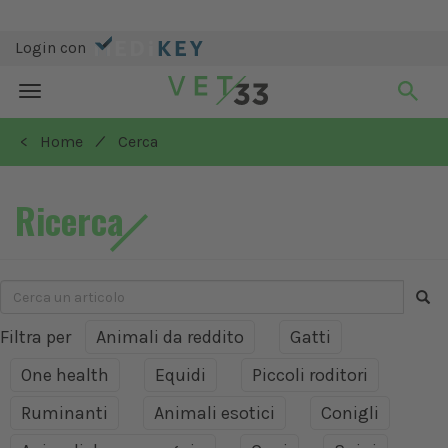
Login con
Toggle
navigation
/
< Home
Cerca
Ricerca
Filtra per
Animali da reddito
Gatti
One health
Equidi
Piccoli roditori
Ruminanti
Animali esotici
Conigli