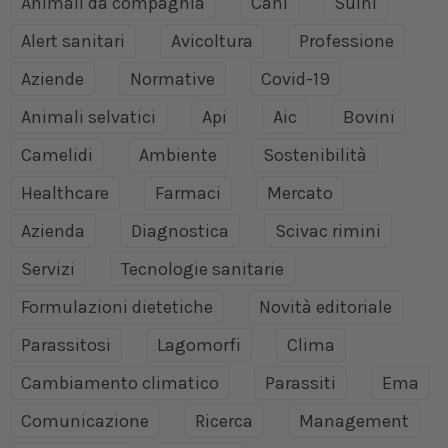
Animali da compagnia
Cani
Suini
Alert sanitari
Avicoltura
Professione
Aziende
Normative
Covid-19
Animali selvatici
Api
Aic
Bovini
Camelidi
Ambiente
Sostenibilità
Healthcare
Farmaci
Mercato
Azienda
Diagnostica
Scivac rimini
Servizi
Tecnologie sanitarie
Formulazioni dietetiche
Novità editoriale
Parassitosi
Lagomorfi
Clima
Cambiamento climatico
Parassiti
Ema
Comunicazione
Ricerca
Management