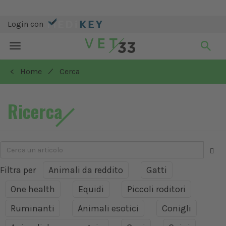
Login con
Toggle
navigation
/
< Home
Cerca
Ricerca
Filtra per
Animali da reddito
Gatti
One health
Equidi
Piccoli roditori
Ruminanti
Animali esotici
Conigli