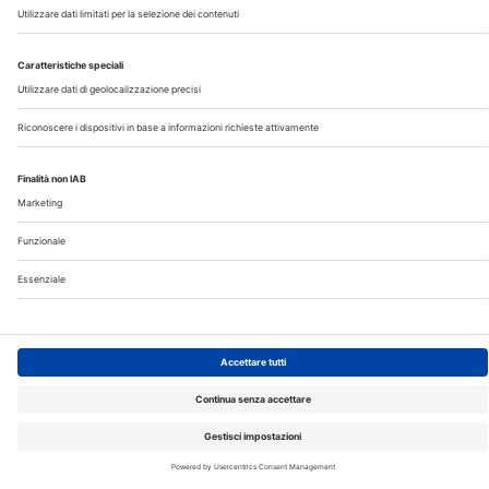
©2026 Edra S.p.a | www.edraspa.it | P.iva 08056040960
| Tel. 02/881841 | Sede legale: Viale Enrico Forlanini 21 -
20134 Milano (Italy)
Registrazione Tribunale di Milano n° 5578/2022 del
5/05/2022