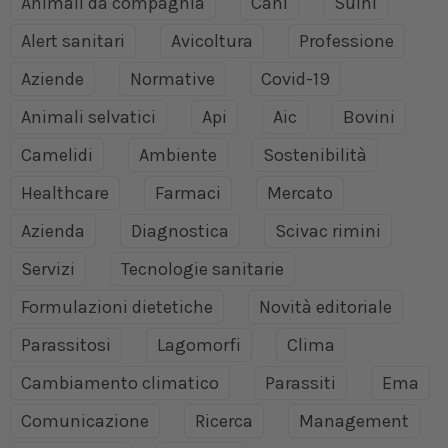
Animali da compagnia
Cani
Suini
Alert sanitari
Avicoltura
Professione
Aziende
Normative
Covid-19
Animali selvatici
Api
Aic
Bovini
Camelidi
Ambiente
Sostenibilità
Healthcare
Farmaci
Mercato
Azienda
Diagnostica
Scivac rimini
Servizi
Tecnologie sanitarie
Formulazioni dietetiche
Novità editoriale
Parassitosi
Lagomorfi
Clima
Cambiamento climatico
Parassiti
Ema
Comunicazione
Ricerca
Management