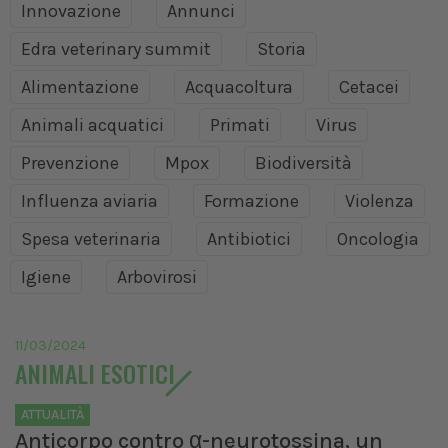
Innovazione
Annunci
Edra veterinary summit
Storia
Alimentazione
Acquacoltura
Cetacei
Animali acquatici
Primati
Virus
Prevenzione
Mpox
Biodiversità
Influenza aviaria
Formazione
Violenza
Spesa veterinaria
Antibiotici
Oncologia
Igiene
Arbovirosi
11/03/2024
ANIMALI ESOTICI
ATTUALITÀ
Anticorpo contro α-neurotossina, un