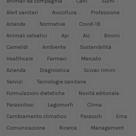
Animali da compagnia
Cani
Suini
Alert sanitari
Avicoltura
Professione
Aziende
Normative
Covid-19
Animali selvatici
Api
Aic
Bovini
Camelidi
Ambiente
Sostenibilità
Healthcare
Farmaci
Mercato
Azienda
Diagnostica
Scivac rimini
Servizi
Tecnologie sanitarie
Formulazioni dietetiche
Novità editoriale
Parassitosi
Lagomorfi
Clima
Cambiamento climatico
Parassiti
Ema
Comunicazione
Ricerca
Management