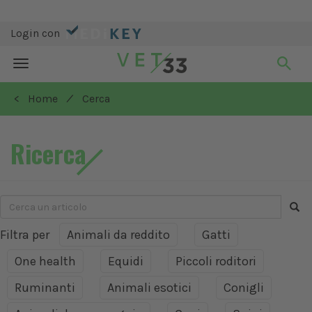
Login con
Toggle
navigation
/
< Home
Cerca
Ricerca
Filtra per
Animali da reddito
Gatti
One health
Equidi
Piccoli roditori
Ruminanti
Animali esotici
Conigli