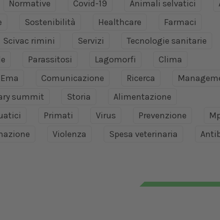
Normative
Covid-19
Animali selvatici
e
Sostenibilità
Healthcare
Farmaci
Scivac rimini
Servizi
Tecnologie sanitarie
le
Parassitosi
Lagomorfi
Clima
Ema
Comunicazione
Ricerca
Managem
nary summit
Storia
Alimentazione
uatici
Primati
Virus
Prevenzione
Mp
mazione
Violenza
Spesa veterinaria
Antib