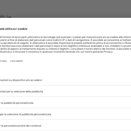
li in
re nel
astle.
agina
di 1
1