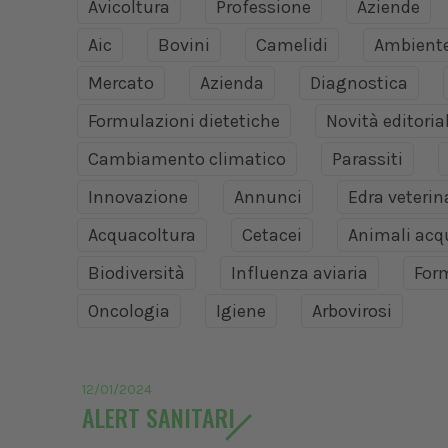
Avicoltura
Professione
Aziende
Aic
Bovini
Camelidi
Ambient
Mercato
Azienda
Diagnostica
Formulazioni dietetiche
Novità editoria
Cambiamento climatico
Parassiti
Innovazione
Annunci
Edra veteri
Acquacoltura
Cetacei
Animali acq
Biodiversità
Influenza aviaria
For
Oncologia
Igiene
Arbovirosi
12/01/2024
ALERT SANITARI