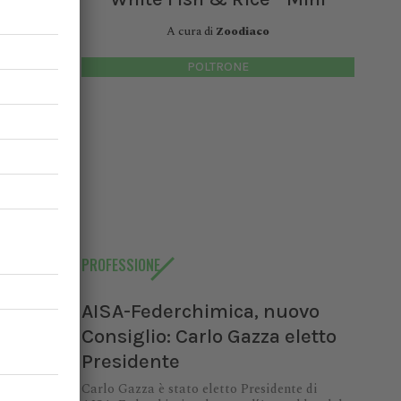
A cura di
Zoodiaco
POLTRONE
PROFESSIONE
AISA-Federchimica, nuovo
Consiglio: Carlo Gazza eletto
Presidente
Carlo Gazza è stato eletto Presidente di