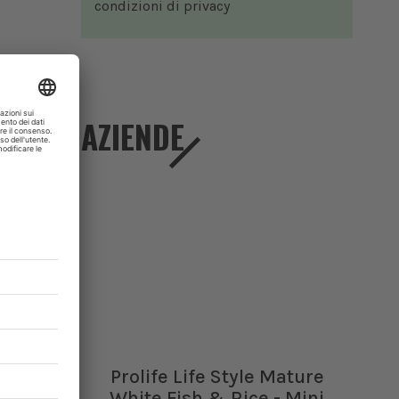
condizioni di
privacy
AZIENDE
Prolife Life Style Mature
White Fish & Rice - Mini