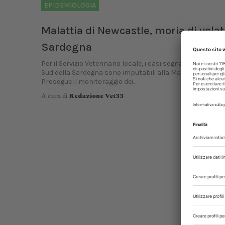
EPIDEMIOLOGIA
Malattia di Newcastle, moria di volati
Sardegna
Per il Servizio Veterinario locale, i casi segnalati a dicemb
Sud della Sardegna sono imputabili alla Malattia di Newc
Prosegue il monitoraggio dei...
A cura di
Redazione Vet33
P