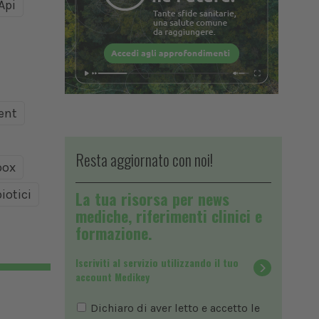
Api
ent
Resta aggiornato con noi!
ox
iotici
La tua risorsa per news
mediche, riferimenti clinici e
formazione.
Iscriviti al servizio utilizzando il tuo
account Medikey
Dichiaro di aver letto e accetto le