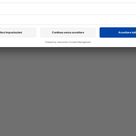
le in Oftalmologia II
51° Congresso WSA