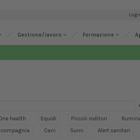
Logi
Gestione/lavoro
Formazione
A
One health
Equidi
Piccoli roditori
Rumina
a compagnia
Cani
Suini
Alert sanitari