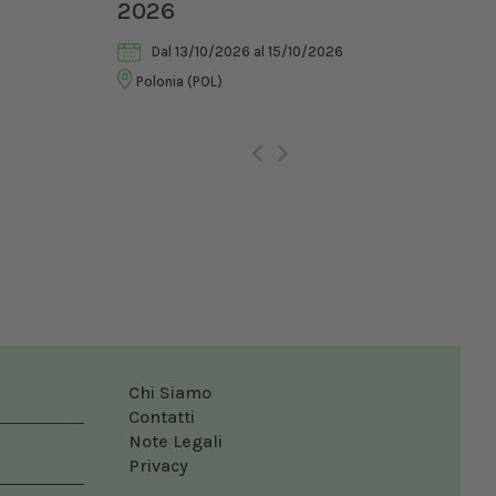
di Riabilitazione
UN
Veterinaria
6
Dal 30/10/2026
al 02/11/2026
Bol
Roma (RM)
Chi Siamo
Contatti
Note Legali
Privacy