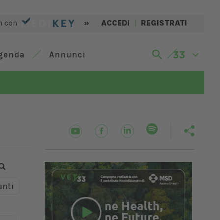
n con
»
ACCEDI
|
REGISTRATI
genda
Annunci
nti