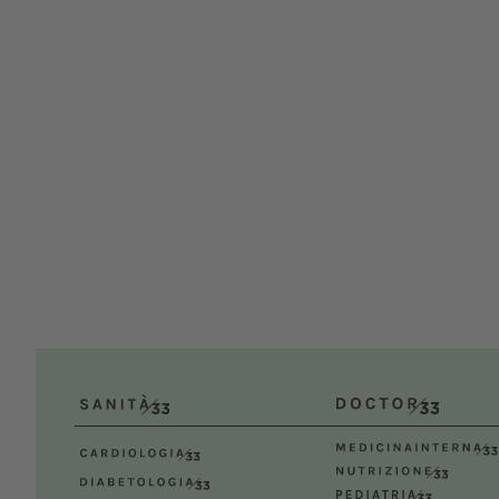
UNISVET
10/
Dal 12/02/2027
al 14/02/2027
Roma 
Bologna (BO)