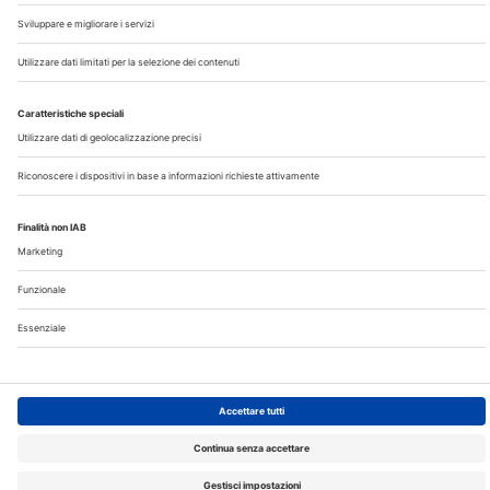
Note Legali
Privacy
©2026 Edra S.p.a | www.edraspa.it | P.iva 08056040960
| Tel. 02/881841 | Sede legale: Viale Enrico Forlanini 21 -
20134 Milano (Italy)
Registrazione Tribunale di Milano n° 5578/2022 del
5/05/2022