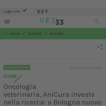
Login con
Toggle
navigation
/
/
< Home
Aziende
Aziende
DALLE AZIENDE
09 Novembre 2023
AZIENDE
Oncologia
veterinaria, AniCura investe
nella ricerca: a Bologna nuovo