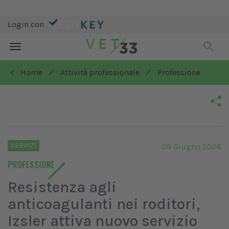
Login con
Toggle
navigation
/
/
< Home
Attività professionale
Professione
SERVIZI
09 Giugno 2026
PROFESSIONE
Resistenza agli
anticoagulanti nei roditori,
Izsler attiva nuovo servizio