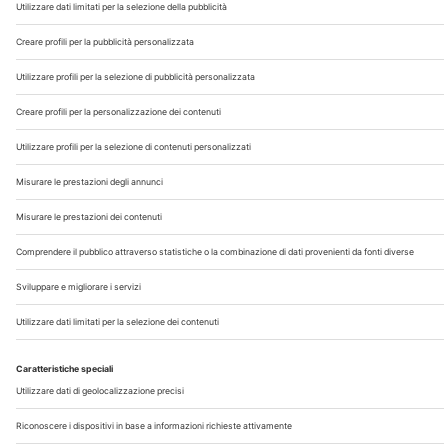
Chi Siamo
Contatti
Note Legali
Privacy
©2026 Edra S.p.a | www.edraspa.it | P.iva 08056040960
| Tel. 02/881841 | Sede legale: Viale Enrico Forlanini 21 -