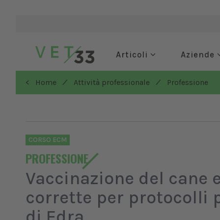
Articoli
Aziende
/
/
< Home
Attività professionale
Professione
CORSO ECM
PROFESSIONE
Vaccinazione del cane e 
corrette per protocolli 
di Edra