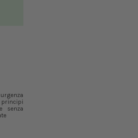
 urgenza
 principi
ce senza
nte