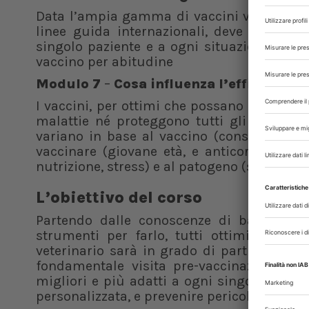
Data l’ampia gamma di vaccini veterinari p
linee guida internazionali, deve poter es
singolo paziente e a ogni situazione a se
vaccino per abitudine
Modulo 7
–
Cosa influenza l’efficacia d
I vaccini, per ottimi che possano essere, n
malattie né proteggono tutti gli animali a
variano in base al vaccino (conservazione,
vaccinare (giovane età, e anticorpi materni
nutrizione, stress) e al patogeno (sua preva
L’obiettivo del corso
Partendo dalle conoscenze di base su c
strumenti per farlo, tutti ottimi per eff
veterinario sarà in grado di partire con 
fondamentale visita pre-vaccinazione e s
migliori e più adatti a ogni singolo pazien
personalizzata, e prevenire pericolosi insuc