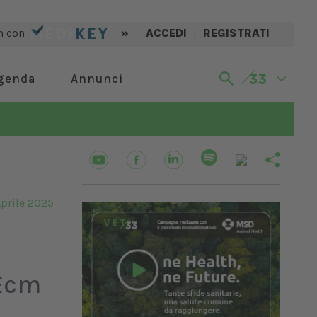
n con
»
ACCEDI
|
REGISTRATI
genda
Annunci
Aprile 2025
 Ecm