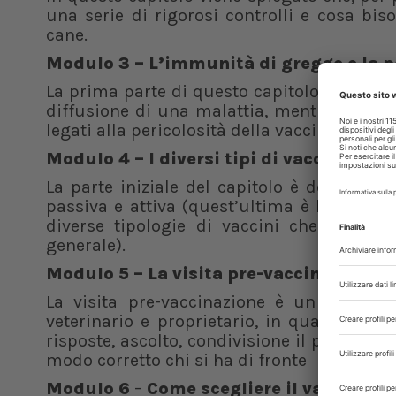
una serie di rigorosi controlli e cosa bis
cane.
Modulo 3 – L’immunità di gregge e la p
La prima parte di questo capitolo spiega l
diffusione di una malattia, mentre la seco
legati alla pericolosità della vaccinazione (le
Modulo 4 – I diversi tipi di vaccini
La parte iniziale del capitolo è dedicata 
passiva e attiva (quest’ultima è la vaccina
diverse tipologie di vaccini che abbiam
generale).
Modulo 5 – La visita pre-vaccinazione
La visita pre-vaccinazione è un momen
veterinario e proprietario, in quanto co
risposte, ascolto, condivisione il più poss
modo corretto chi si ha di fronte
Modulo 6
–
Come scegliere il vaccino g