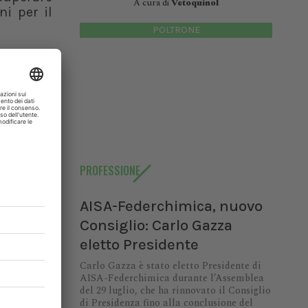
A cura di
Vetoquinol
ni per il
POLTRONE
occare la
alsi miti
izzazione
i sono le
PROFESSIONE
mali (in
AISA-Federchimica, nuovo
Consiglio: Carlo Gazza
a medico
eletto Presidente
omande e
ormare in
Carlo Gazza è stato eletto Presidente di
AISA-Federchimica durante l’Assemblea
del 29 luglio, che ha rinnovato il Consiglio
di Presidenza fino alla conclusione del