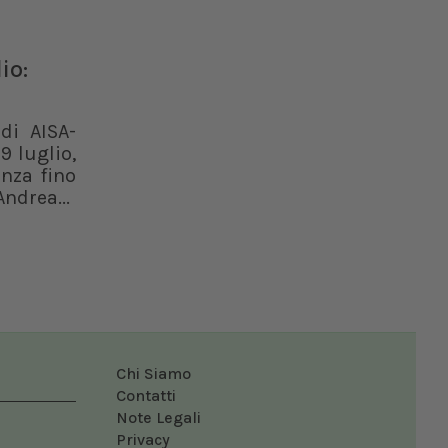
io:
di AISA-
9 luglio,
enza fino
ndrea...
Chi Siamo
Contatti
Note Legali
Privacy