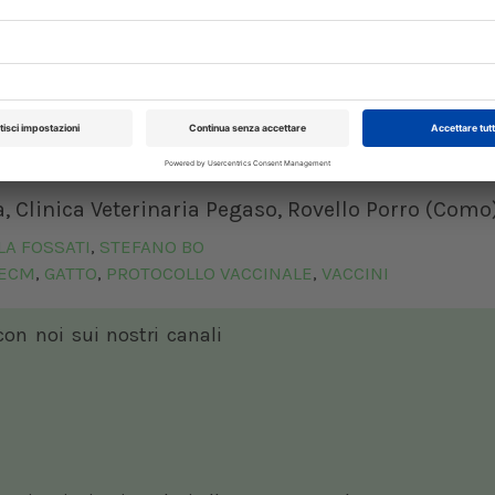
associato presso il Dipartimento di Medicina Vete
ilano.
in ambito di medicina legale e legislazione vet
eterinaria, legislazione zootecnica e ambientale,
ersità di Torino e libero professionista presso Am
a, Clinica Veterinaria Pegaso, Rovello Porro (Como
LA FOSSATI
STEFANO BO
,
ECM
GATTO
PROTOCOLLO VACCINALE
VACCINI
,
,
,
 con noi sui nostri canali