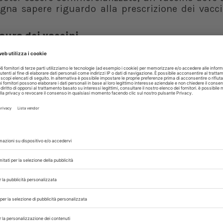
ogna sapere riguardo alla prescrizione dei vacci
aura dei vaccini
’importanza dell’immunità di popolazione per bl
nda parte è dedicata al mondo dei no-vax e ai f
 bufale e le ragioni della loro falsità).
a far capire la differenza sostanziale tra immun
zione), mentre il resto del capitolo spiega qual
o a disposizione per proteggere uomini e ani
to estremamente importante nel confronto tr
mporta un’interazione bidirezionale basata su d
ibile empatica di dubbi e paure e capacità di inf
iusto