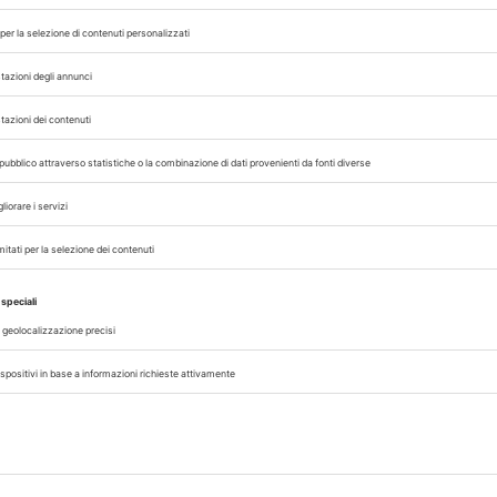
resenti sul mercato, il medico veterinario, aiut
sere in grado di scegliere il vaccino più adatt
conda delle necessità e non utilizzando sempre 
i un vaccino
on forniscono una protezione assoluta nei confro
llo stesso modo: il livello e la durata della p
 ricostituzione, somministrazione, dose), all’a
XXI Congresso
Pillole in Oftal
, età avanzata, sesso, taglia, genetica, stato d
Nazionale UNISVET
lenza e virulenza)
10/10/2026
Dal 12/02/2027
al 14/02/2027
Roma (RM)
Bologna (BO)
ome si può stimolare il sistema immunitario
icacia e sicurezza ma diversi uno dall’altro, i
il piede giusto impostando correttamente la nec
cegliendo con criterio e cognizione di causa i
te canino o felino, nell'ottica della moderna pr
cessi vaccinali.