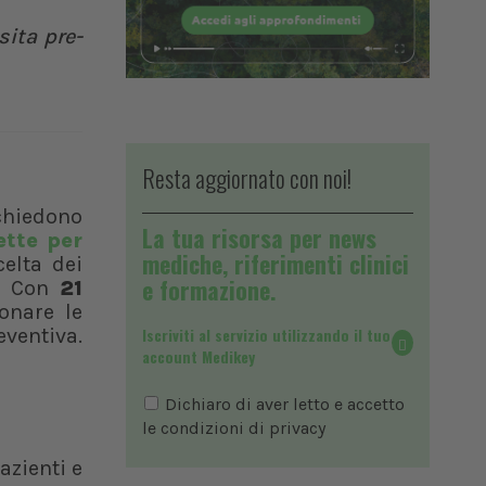
sita pre-
Resta aggiornato con noi!
ichiedono
La tua risorsa per news
ette per
mediche, riferimenti clinici
elta dei
e formazione.
i. Con
21
onare le
Iscriviti al servizio utilizzando il tuo
ventiva.
account Medikey
Dichiaro di aver letto e accetto
le condizioni di
privacy
azienti e