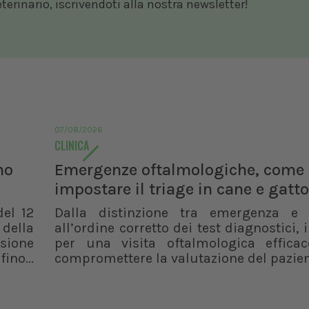
rinario, iscrivendoti alla nostra newsletter!
07/08/2026
CLINICA
no
Emergenze oftalmologiche, come
impostare il triage in cane e gatto
del 12
Dalla distinzione tra emergenza e
 della
all’ordine corretto dei test diagnostici, i
isione
per una visita oftalmologica effica
ino...
compromettere la valutazione del pazie