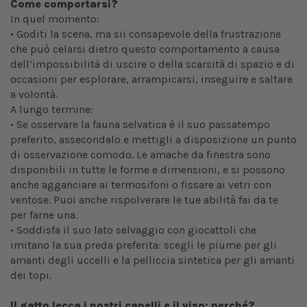
Come comportarsi?
In quel momento:
• Goditi la scena, ma sii consapevole della frustrazione
che può celarsi dietro questo comportamento a causa
dell’impossibilità di uscire o della scarsità di spazio e di
occasioni per esplorare, arrampicarsi, inseguire e saltare
a volontà.
A lungo termine:
• Se osservare la fauna selvatica è il suo passatempo
preferito, assecondalo e mettigli a disposizione un punto
di osservazione comodo. Le amache da finestra sono
disponibili in tutte le forme e dimensioni, e si possono
anche agganciare ai termosifoni o fissare ai vetri con
ventose. Puoi anche rispolverare le tue abilità fai da te
per farne una.
• Soddisfa il suo lato selvaggio con giocattoli che
imitano la sua preda preferita: scegli le piume per gli
amanti degli uccelli e la pelliccia sintetica per gli amanti
dei topi.
Il gatto lecca i nostri capelli e il viso: perché?