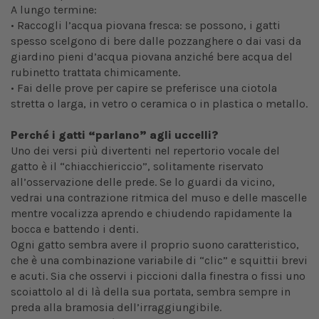
A lungo termine:
• Raccogli l’acqua piovana fresca: se possono, i gatti
spesso scelgono di bere dalle pozzanghere o dai vasi da
giardino pieni d’acqua piovana anziché bere acqua del
rubinetto trattata chimicamente.
• Fai delle prove per capire se preferisce una ciotola
stretta o larga, in vetro o ceramica o in plastica o metallo.
Perché i gatti “parlano” agli uccelli?
Uno dei versi più divertenti nel repertorio vocale del
gatto è il “chiacchiericcio”, solitamente riservato
all’osservazione delle prede. Se lo guardi da vicino,
vedrai una contrazione ritmica del muso e delle mascelle
mentre vocalizza aprendo e chiudendo rapidamente la
bocca e battendo i denti.
Ogni gatto sembra avere il proprio suono caratteristico,
che è una combinazione variabile di “clic” e squittii brevi
e acuti. Sia che osservi i piccioni dalla finestra o fissi uno
scoiattolo al di là della sua portata, sembra sempre in
preda alla bramosia dell’irraggiungibile.