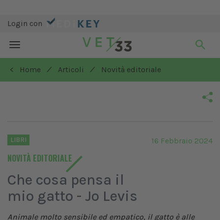
Login con
Toggle
navigation
/
/
< Home
Articoli
Novità editoriale
LIBRI
16 Febbraio 2024
NOVITÀ EDITORIALE
Che cosa pensa il
mio gatto - Jo Levis
Animale molto sensibile ed empatico, il gatto è alle