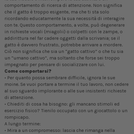
comportamento di ricerca di attenzione. Non significa
che il gatto è troppo esigente, ma che ti sta solo
ricordando educatamente la sua necessità di interagire
con te. Questo comportamento, a volte, può degenerare
in richieste vocali (miagolii) o colpetti con le zampe, o
addirittura nel far cadere oggetti dalla scrivania; se il
gatto è davvero frustrato, potrebbe arrivare a mordere.
Ciò non significa che sia un “gatto cattivo” o che tu sia
un “umano cattivo”, ma soltanto che forse sei troppo
impegnato per pensare di socializzare con lui.
Come comportarsi?
• Per quanto possa sembrare difficile, ignora le sue
moine. Se vuoi portare a termine il tuo lavoro, non cedere
al suo sguardo implorante o alle sue insistenti richieste
di attenzione.
• Chiediti di cosa ha bisogno: gli mancano stimoli ed
esercizio fisico? Tienilo occupato con un giocattolo o un
rompicapo.
A lungo termine:
• Mira a un compromesso: lascia che rimanga nella