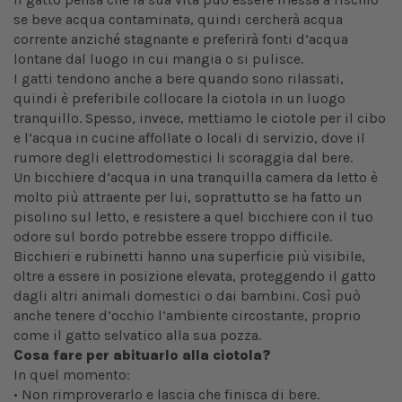
se beve acqua contaminata, quindi cercherà acqua
corrente anziché stagnante e preferirà fonti d’acqua
lontane dal luogo in cui mangia o si pulisce.
I gatti tendono anche a bere quando sono rilassati,
quindi è preferibile collocare la ciotola in un luogo
tranquillo. Spesso, invece, mettiamo le ciotole per il cibo
e l’acqua in cucine affollate o locali di servizio, dove il
rumore degli elettrodomestici li scoraggia dal bere.
Un bicchiere d’acqua in una tranquilla camera da letto è
molto più attraente per lui, soprattutto se ha fatto un
pisolino sul letto, e resistere a quel bicchiere con il tuo
odore sul bordo potrebbe essere troppo difficile.
Bicchieri e rubinetti hanno una superficie più visibile,
oltre a essere in posizione elevata, proteggendo il gatto
dagli altri animali domestici o dai bambini. Così può
anche tenere d’occhio l’ambiente circostante, proprio
come il gatto selvatico alla sua pozza.
Cosa fare per abituarlo alla ciotola?
In quel momento:
• Non rimproverarlo e lascia che finisca di bere.