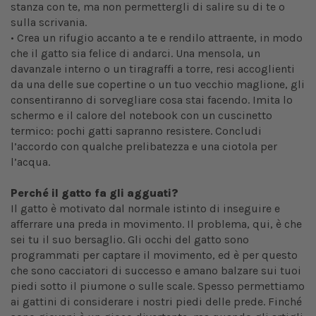
stanza con te, ma non permettergli di salire su di te o
sulla scrivania.
• Crea un rifugio accanto a te e rendilo attraente, in modo
che il gatto sia felice di andarci. Una mensola, un
davanzale interno o un tiragraffi a torre, resi accoglienti
da una delle sue copertine o un tuo vecchio maglione, gli
consentiranno di sorvegliare cosa stai facendo. Imita lo
schermo e il calore del notebook con un cuscinetto
termico: pochi gatti sapranno resistere. Concludi
l’accordo con qualche prelibatezza e una ciotola per
l’acqua.
Perché il gatto fa gli agguati?
Il gatto è motivato dal normale istinto di inseguire e
afferrare una preda in movimento. Il problema, qui, è che
sei tu il suo bersaglio. Gli occhi del gatto sono
programmati per captare il movimento, ed è per questo
che sono cacciatori di successo e amano balzare sui tuoi
piedi sotto il piumone o sulle scale. Spesso permettiamo
ai gattini di considerare i nostri piedi delle prede. Finché