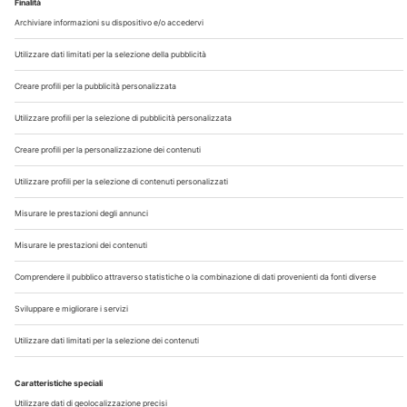
Chi Siamo
Contatti
Note Legali
Privacy
©2026 Edra S.p.a | www.edraspa.it | P.iva 08056040960
| Tel. 02/881841 | Sede legale: Viale Enrico Forlanini 21 -
20134 Milano (Italy)