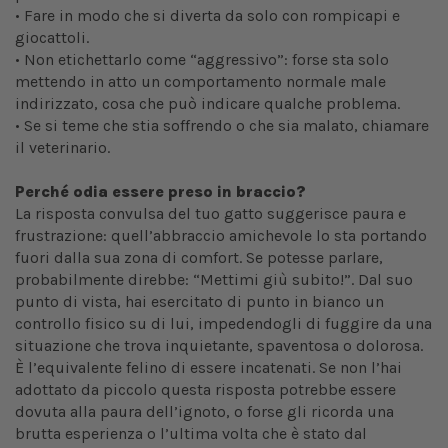
• Fare in modo che si diverta da solo con rompicapi e
giocattoli.
• Non etichettarlo come “aggressivo”: forse sta solo
mettendo in atto un comportamento normale male
indirizzato, cosa che può indicare qualche problema.
• Se si teme che stia soffrendo o che sia malato, chiamare
il veterinario.
Perché odia essere preso in braccio?
La risposta convulsa del tuo gatto suggerisce paura e
frustrazione: quell’abbraccio amichevole lo sta portando
fuori dalla sua zona di comfort. Se potesse parlare,
probabilmente direbbe: “Mettimi giù subito!”. Dal suo
punto di vista, hai esercitato di punto in bianco un
controllo fisico su di lui, impedendogli di fuggire da una
situazione che trova inquietante, spaventosa o dolorosa.
È l’equivalente felino di essere incatenati. Se non l’hai
adottato da piccolo questa risposta potrebbe essere
dovuta alla paura dell’ignoto, o forse gli ricorda una
brutta esperienza o l’ultima volta che è stato dal