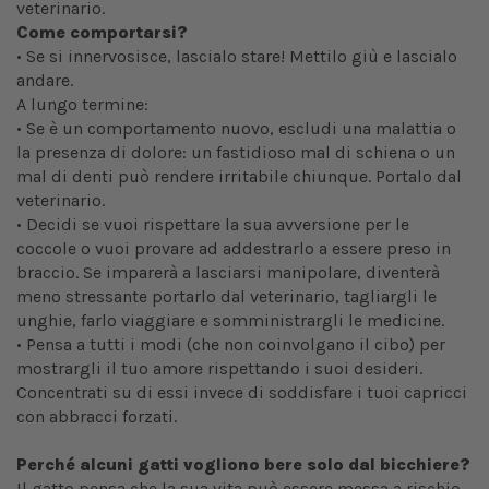
veterinario.
Come comportarsi?
• Se si innervosisce, lascialo stare! Mettilo giù e lascialo
andare.
A lungo termine:
• Se è un comportamento nuovo, escludi una malattia o
la presenza di dolore: un fastidioso mal di schiena o un
mal di denti può rendere irritabile chiunque. Portalo dal
veterinario.
• Decidi se vuoi rispettare la sua avversione per le
coccole o vuoi provare ad addestrarlo a essere preso in
braccio. Se imparerà a lasciarsi manipolare, diventerà
meno stressante portarlo dal veterinario, tagliargli le
unghie, farlo viaggiare e somministrargli le medicine.
• Pensa a tutti i modi (che non coinvolgano il cibo) per
mostrargli il tuo amore rispettando i suoi desideri.
Concentrati su di essi invece di soddisfare i tuoi capricci
con abbracci forzati.
Perché alcuni gatti vogliono bere solo dal bicchiere?
Il gatto pensa che la sua vita può essere messa a rischio