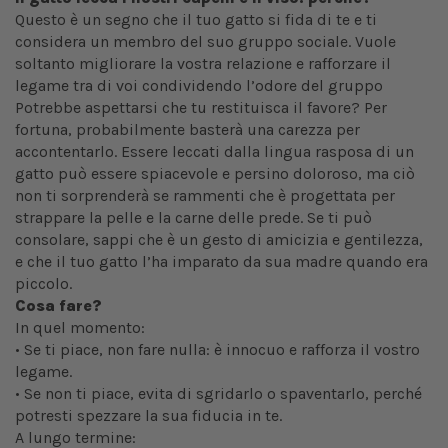
Questo è un segno che il tuo gatto si fida di te e ti
considera un membro del suo gruppo sociale. Vuole
soltanto migliorare la vostra relazione e rafforzare il
legame tra di voi condividendo l’odore del gruppo
Potrebbe aspettarsi che tu restituisca il favore? Per
fortuna, probabilmente basterà una carezza per
accontentarlo. Essere leccati dalla lingua rasposa di un
gatto può essere spiacevole e persino doloroso, ma ciò
non ti sorprenderà se rammenti che è progettata per
strappare la pelle e la carne delle prede. Se ti può
consolare, sappi che è un gesto di amicizia e gentilezza,
e che il tuo gatto l’ha imparato da sua madre quando era
piccolo.
Cosa fare?
In quel momento:
• Se ti piace, non fare nulla: è innocuo e rafforza il vostro
legame.
• Se non ti piace, evita di sgridarlo o spaventarlo, perché
potresti spezzare la sua fiducia in te.
A lungo termine: