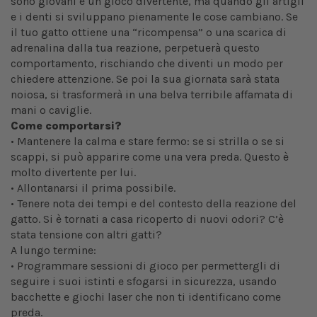
sono giovani è un gioco divertente, ma quando gli artigli
e i denti si sviluppano pienamente le cose cambiano. Se
il tuo gatto ottiene una “ricompensa” o una scarica di
adrenalina dalla tua reazione, perpetuerà questo
comportamento, rischiando che diventi un modo per
chiedere attenzione. Se poi la sua giornata sarà stata
noiosa, si trasformerà in una belva terribile affamata di
mani o caviglie.
Come comportarsi?
•
Mantenere la calma e stare fermo: se si strilla o se si
scappi, si può apparire come una vera preda. Questo è
molto divertente per lui.
• Allontanarsi il prima possibile.
• Tenere nota dei tempi e del contesto della reazione del
gatto. Si è tornati a casa ricoperto di nuovi odori? C’è
stata tensione con altri gatti?
A lungo termine:
• Programmare sessioni di gioco per permettergli di
seguire i suoi istinti e sfogarsi in sicurezza, usando
bacchette e giochi laser che non ti identificano come
preda.