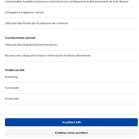
Note Legali
Privacy
©2026 Edra S.p.a | www.edraspa.it | P.iva 08056040960
| Tel. 02/881841 | Sede legale: Viale Enrico Forlanini 21 -
20134 Milano (Italy)
Registrazione Tribunale di Milano n° 5578/2022 del
5/05/2022