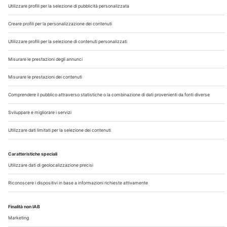
Chi Siamo
Contatti
Note Legali
Privacy
©2026 Edra S.p.a | www.edraspa.it | P.iva 08056040960
| Tel. 02/881841 | Sede legale: Viale Enrico Forlanini 21 -
20134 Milano (Italy)
Registrazione Tribunale di Milano n° 5578/2022 del