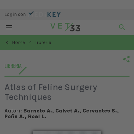
Login con
Toggle
navigation
/
< Home
libreria
LIBRERIA
Atlas of Feline Surgery
Techniques
Autori:
Barneto A., Calvet A., Cervantes S.,
Peña A., Real L.